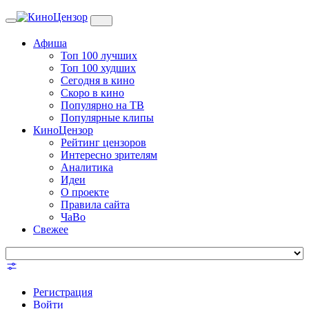
Toggle
navigation
Афиша
Топ 100 лучших
Топ 100 худших
Сегодня в кино
Скоро в кино
Популярно на ТВ
Популярные клипы
КиноЦензор
Рейтинг цензоров
Интересно зрителям
Аналитика
Идеи
О проекте
Правила сайта
ЧаВо
Свежее
Регистрация
Войти