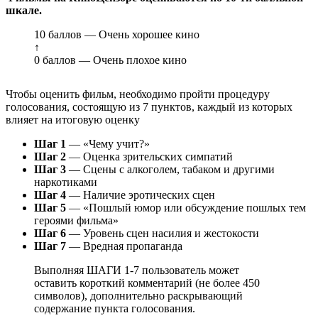
шкале.
10 баллов — Очень хорошее кино
↑
0 баллов — Очень плохое кино
Чтобы оценить фильм, необходимо пройти процедуру
голосования, состоящую из 7 пунктов, каждый из которых
влияет на итоговую оценку
Шаг 1
— «Чему учит?»
Шаг 2
— Оценка зрительских симпатий
Шаг 3
— Сцены с алкоголем, табаком и другими
наркотиками
Шаг 4
— Наличие эротических сцен
Шаг 5
— «Пошлый юмор или обсуждение пошлых тем
героями фильма»
Шаг 6
— Уровень сцен насилия и жестокости
Шаг 7
— Вредная пропаганда
Выполняя ШАГИ 1-7 пользователь может
оставить короткий комментарий (не более 450
символов), дополнительно раскрывающий
содержание пункта голосования.