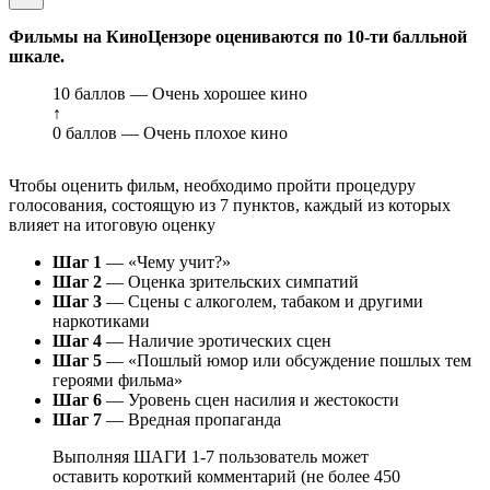
Фильмы на КиноЦензоре оцениваются по 10-ти балльной
шкале.
10 баллов — Очень хорошее кино
↑
0 баллов — Очень плохое кино
Чтобы оценить фильм, необходимо пройти процедуру
голосования, состоящую из 7 пунктов, каждый из которых
влияет на итоговую оценку
Шаг 1
— «Чему учит?»
Шаг 2
— Оценка зрительских симпатий
Шаг 3
— Сцены с алкоголем, табаком и другими
наркотиками
Шаг 4
— Наличие эротических сцен
Шаг 5
— «Пошлый юмор или обсуждение пошлых тем
героями фильма»
Шаг 6
— Уровень сцен насилия и жестокости
Шаг 7
— Вредная пропаганда
Выполняя ШАГИ 1-7 пользователь может
оставить короткий комментарий (не более 450