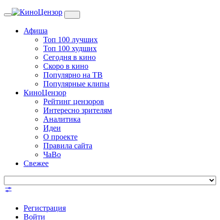
Toggle
navigation
Афиша
Топ 100 лучших
Топ 100 худших
Сегодня в кино
Скоро в кино
Популярно на ТВ
Популярные клипы
КиноЦензор
Рейтинг цензоров
Интересно зрителям
Аналитика
Идеи
О проекте
Правила сайта
ЧаВо
Свежее
Регистрация
Войти