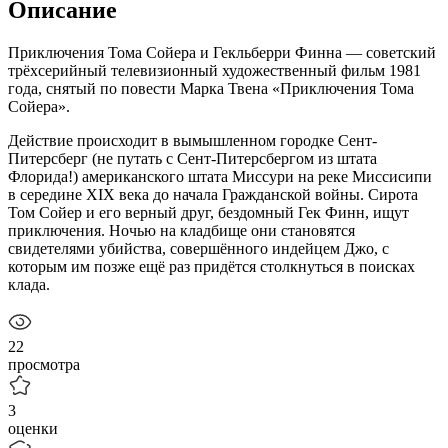
Описание
Приключения Тома Сойера и Гекльберри Финна — советский
трёхсерийный телевизионный художественный фильм 1981
года, снятый по повести Марка Твена «Приключения Тома
Сойера».
Действие происходит в вымышленном городке Сент-
Питерсберг (не путать с Сент-Питерсбергом из штата
Флорида!) американского штата Миссури на реке Миссисипи
в середине XIX века до начала Гражданской войны. Сирота
Том Сойер и его верный друг, бездомный Гек Финн, ищут
приключения. Ночью на кладбище они становятся
свидетелями убийства, совершённого индейцем Джо, с
которым им позже ещё раз придётся столкнуться в поисках
клада.
22
просмотра
3
оценки