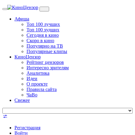
Toggle
navigation
Афиша
Топ 100 лучших
Топ 100 худших
Сегодня в кино
Скоро в кино
Популярно на ТВ
Популярные клипы
КиноЦензор
Рейтинг цензоров
Интересно зрителям
Аналитика
Идеи
О проекте
Правила сайта
ЧаВо
Свежее
Регистрация
Войти