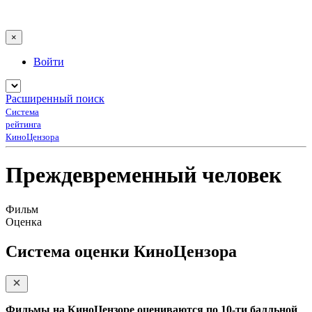
×
Войти
Расширенный поиск
Система
рейтинга
КиноЦензора
Преждевременный человек
Фильм
Оценка
Система оценки КиноЦензора
Фильмы на КиноЦензоре оцениваются по 10-ти балльной