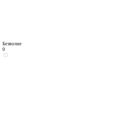
Безволие
0