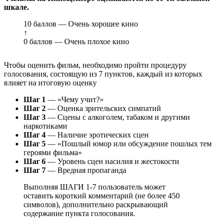
шкале.
10 баллов — Очень хорошее кино
↑
0 баллов — Очень плохое кино
Чтобы оценить фильм, необходимо пройти процедуру
голосования, состоящую из 7 пунктов, каждый из которых
влияет на итоговую оценку
Шаг 1
— «Чему учит?»
Шаг 2
— Оценка зрительских симпатий
Шаг 3
— Сцены с алкоголем, табаком и другими
наркотиками
Шаг 4
— Наличие эротических сцен
Шаг 5
— «Пошлый юмор или обсуждение пошлых тем
героями фильма»
Шаг 6
— Уровень сцен насилия и жестокости
Шаг 7
— Вредная пропаганда
Выполняя ШАГИ 1-7 пользователь может
оставить короткий комментарий (не более 450
символов), дополнительно раскрывающий
содержание пункта голосования.