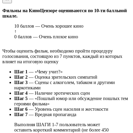
Фильмы на КиноЦензоре оцениваются по 10-ти балльной
шкале.
10 баллов — Очень хорошее кино
↑
0 баллов — Очень плохое кино
Чтобы оценить фильм, необходимо пройти процедуру
голосования, состоящую из 7 пунктов, каждый из которых
влияет на итоговую оценку
Шаг 1
— «Чему учит?»
Шаг 2
— Оценка зрительских симпатий
Шаг 3
— Сцены с алкоголем, табаком и другими
наркотиками
Шаг 4
— Наличие эротических сцен
Шаг 5
— «Пошлый юмор или обсуждение пошлых тем
героями фильма»
Шаг 6
— Уровень сцен насилия и жестокости
Шаг 7
— Вредная пропаганда
Выполняя ШАГИ 1-7 пользователь может
оставить короткий комментарий (не более 450