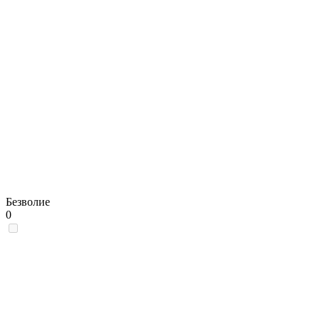
Безволие
0