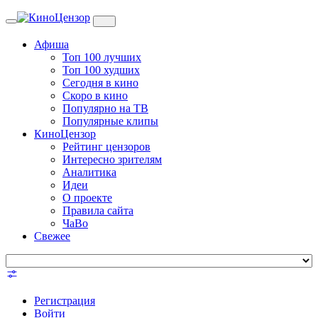
Toggle
navigation
Афиша
Топ 100 лучших
Топ 100 худших
Сегодня в кино
Скоро в кино
Популярно на ТВ
Популярные клипы
КиноЦензор
Рейтинг цензоров
Интересно зрителям
Аналитика
Идеи
О проекте
Правила сайта
ЧаВо
Свежее
Регистрация
Войти