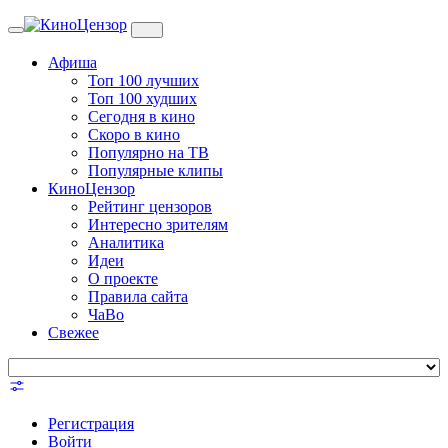
Toggle
navigation
Афиша
Топ 100 лучших
Топ 100 худших
Сегодня в кино
Скоро в кино
Популярно на ТВ
Популярные клипы
КиноЦензор
Рейтинг цензоров
Интересно зрителям
Аналитика
Идеи
О проекте
Правила сайта
ЧаВо
Свежее
Регистрация
Войти