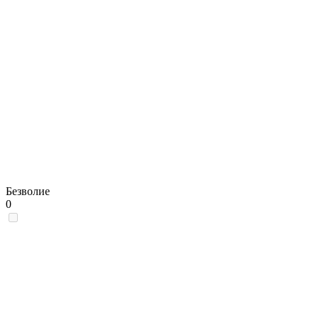
Безволие
0