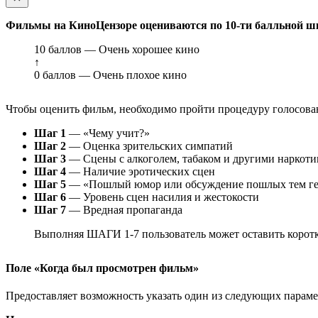
Фильмы на КиноЦензоре оцениваются по 10-ти балльной ш
10 баллов — Очень хорошее кино
↑
0 баллов — Очень плохое кино
Чтобы оценить фильм, необходимо пройти процедуру голосован
Шаг 1
— «Чему учит?»
Шаг 2
— Оценка зрительских симпатий
Шаг 3
— Сцены с алкоголем, табаком и другими наркот
Шаг 4
— Наличие эротических сцен
Шаг 5
— «Пошлый юмор или обсуждение пошлых тем ге
Шаг 6
— Уровень сцен насилия и жестокости
Шаг 7
— Вредная пропаганда
Выполняя ШАГИ 1-7 пользователь может оставить коротк
Поле «Когда был просмотрен фильм»
Предоставляет возможность указать один из следующих параметр