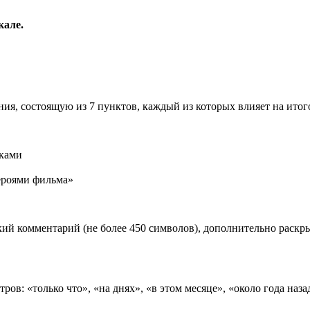
кале.
ия, состоящую из 7 пунктов, каждый из которых влияет на ито
иками
роями фильма»
ий комментарий (не более 450 символов), дополнительно раск
ов: «только что», «на днях», «в этом месяце», «около года наза