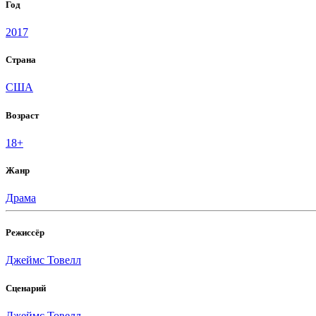
Год
2017
Страна
США
Возраст
18+
Жанр
Драма
Режиссёр
Джеймс Товелл
Сценарий
Джеймс Товелл