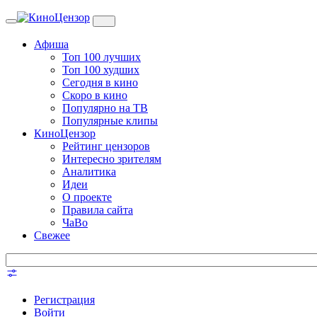
Toggle
navigation
Афиша
Топ 100 лучших
Топ 100 худших
Сегодня в кино
Скоро в кино
Популярно на ТВ
Популярные клипы
КиноЦензор
Рейтинг цензоров
Интересно зрителям
Аналитика
Идеи
О проекте
Правила сайта
ЧаВо
Свежее
Регистрация
Войти