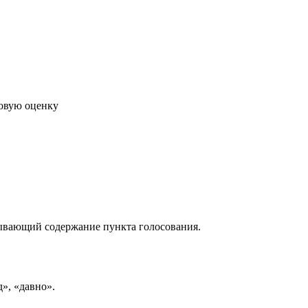
говую оценку
рывающий содержание пункта голосования.
д», «давно».