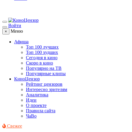
Войти
Меню
×
Афиша
Топ 100 лучших
Топ 100 худших
Сегодня в кино
Скоро в кино
Популярно на ТВ
Популярные клипы
КиноЦензор
Рейтинг цензоров
Интересно зрителям
Аналитика
Идеи
О проекте
Правила сайта
ЧаВо
Свежее