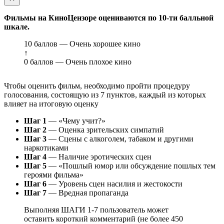
Фильмы на КиноЦензоре оцениваются по 10-ти балльной
шкале.
10 баллов — Очень хорошее кино
↑
0 баллов — Очень плохое кино
Чтобы оценить фильм, необходимо пройти процедуру
голосования, состоящую из 7 пунктов, каждый из которых
влияет на итоговую оценку
Шаг 1
— «Чему учит?»
Шаг 2
— Оценка зрительских симпатий
Шаг 3
— Сцены с алкоголем, табаком и другими
наркотиками
Шаг 4
— Наличие эротических сцен
Шаг 5
— «Пошлый юмор или обсуждение пошлых тем
героями фильма»
Шаг 6
— Уровень сцен насилия и жестокости
Шаг 7
— Вредная пропаганда
Выполняя ШАГИ 1-7 пользователь может
оставить короткий комментарий (не более 450