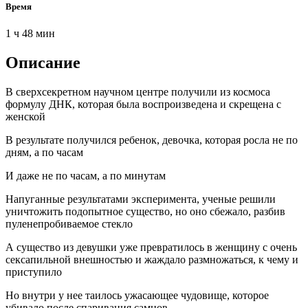
Время
1 ч 48 мин
Описание
В сверхсекретном научном центре получили из космоса
формулу ДНК, которая была воспроизведена и скрещена с
женской
В результате получился ребенок, девочка, которая росла не по
дням, а по часам
И даже не по часам, а по минутам
Напуганные результатами эксперимента, ученые решили
уничтожить подопытное существо, но оно сбежало, разбив
пуленепробиваемое стекло
А существо из девушки уже превратилось в женщину с очень
сексапильной внешностью и жаждало размножаться, к чему и
приступило
Но внутри у нее таилось ужасающее чудовище, котоpoe
убивало после спаривания самцов