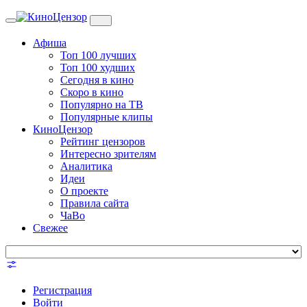
Toggle
navigation
Афиша
Топ 100 лучших
Топ 100 худших
Сегодня в кино
Скоро в кино
Популярно на ТВ
Популярные клипы
КиноЦензор
Рейтинг цензоров
Интересно зрителям
Аналитика
Идеи
О проекте
Правила сайта
ЧаВо
Свежее
Регистрация
Войти