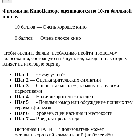
Фильмы на КиноЦензоре оцениваются по 10-ти балльной
шкале.
10 баллов — Очень хорошее кино
↑
0 баллов — Очень плохое кино
Чтобы оценить фильм, необходимо пройти процедуру
голосования, состоящую из 7 пунктов, каждый из которых
влияет на итоговую оценку
Шаг 1
— «Чему учит?»
Шаг 2
— Оценка зрительских симпатий
Шаг 3
— Сцены с алкоголем, табаком и другими
наркотиками
Шаг 4
— Наличие эротических сцен
Шаг 5
— «Пошлый юмор или обсуждение пошлых тем
героями фильма»
Шаг 6
— Уровень сцен насилия и жестокости
Шаг 7
— Вредная пропаганда
Выполняя ШАГИ 1-7 пользователь может
оставить короткий комментарий (не более 450