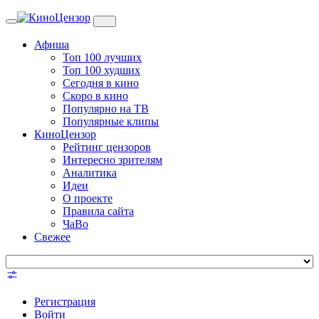
Toggle
navigation
Афиша
Топ 100 лучших
Топ 100 худших
Сегодня в кино
Скоро в кино
Популярно на ТВ
Популярные клипы
КиноЦензор
Рейтинг цензоров
Интересно зрителям
Аналитика
Идеи
О проекте
Правила сайта
ЧаВо
Свежее
Регистрация
Войти