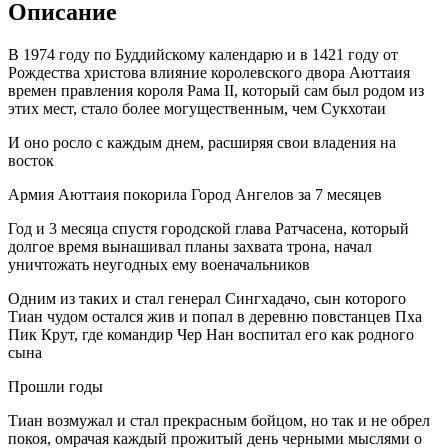
Описание
В 1974 году по Буддийскому календарю и в 1421 году от
Рождества христова влияние королевского двора Аюттаия
времен правления короля Рама II, который сам был родом из
этих мест, стало более могущественным, чем Сукхотаи
И оно росло с каждым днем, расширяя свои владения на
восток
Армия Аюттаия покорила Город Ангелов за 7 месяцев
Год и 3 месяца спустя городской глава Ратчасена, который
долгое время вынашивал планы захвата трона, начал
уничтожать неугодных ему военачальников
Одним из таких и стал генерал Сингхадачо, сын которого
Тиан чудом остался жив и попал в деревню повстанцев Пха
Пик Крут, где командир Чер Нан воспитал его как родного
сына
Прошли годы
Тиан возмужал и стал прекрасным бойцом, но так и не обрел
покоя, омрачая каждый прожитый день черными мыслями о