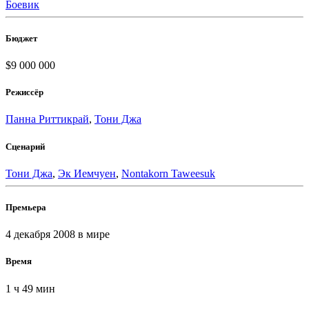
Боевик
Бюджет
$9 000 000
Режиссёр
Панна Риттикрай
,
Тони Джа
Сценарий
Тони Джа
,
Эк Иемчуен
,
Nontakorn Taweesuk
Премьера
4 декабря 2008
в мире
Время
1 ч 49 мин