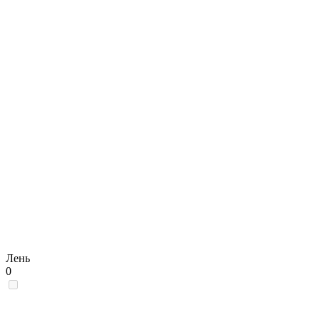
Лень
0