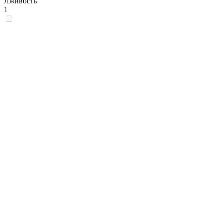
Лживость
1