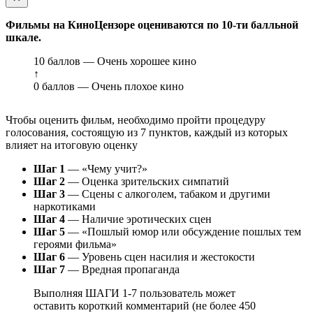
Фильмы на КиноЦензоре оцениваются по 10-ти балльной
шкале.
10 баллов — Очень хорошее кино
↑
0 баллов — Очень плохое кино
Чтобы оценить фильм, необходимо пройти процедуру
голосования, состоящую из 7 пунктов, каждый из которых
влияет на итоговую оценку
Шаг 1
— «Чему учит?»
Шаг 2
— Оценка зрительских симпатий
Шаг 3
— Сцены с алкоголем, табаком и другими
наркотиками
Шаг 4
— Наличие эротических сцен
Шаг 5
— «Пошлый юмор или обсуждение пошлых тем
героями фильма»
Шаг 6
— Уровень сцен насилия и жестокости
Шаг 7
— Вредная пропаганда
Выполняя ШАГИ 1-7 пользователь может
оставить короткий комментарий (не более 450