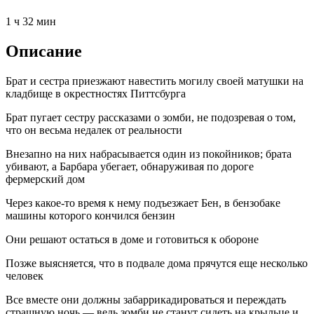
1 ч 32 мин
Описание
Брат и сестра приезжают навестить могилу своей матушки на
кладбище в окрестностях Питтсбурга
Брат пугает сестру рассказами о зомби, не подозревая о том,
что он весьма недалек от реальности
Внезапно на них набрасывается один из покойников; брата
убивают, а Барбара убегает, обнаруживая по дороге
фермерский дом
Через какое-то время к нему подъезжает Бен, в бензобаке
машины которого кончился бензин
Они решают остаться в доме и готовиться к обороне
Позже выясняется, что в подвале дома прячутся еще несколько
человек
Все вместе они должны забаррикадироваться и переждать
страшную ночь — ведь зомби не станут сидеть на крыльце и