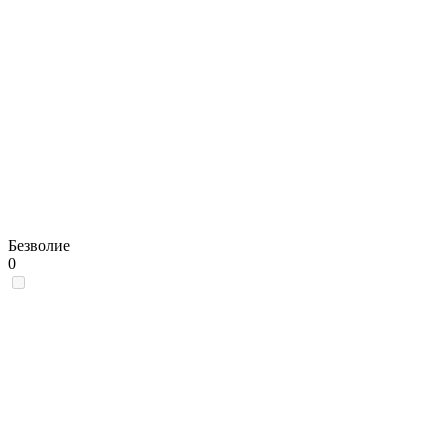
Безволие
0