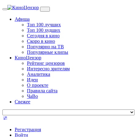
Toggle
navigation
Афиша
Топ 100 лучших
Топ 100 худших
Сегодня в кино
Скоро в кино
Популярно на ТВ
Популярные клипы
КиноЦензор
Рейтинг цензоров
Интересно зрителям
Аналитика
Идеи
О проекте
Правила сайта
ЧаВо
Свежее
Регистрация
Войти