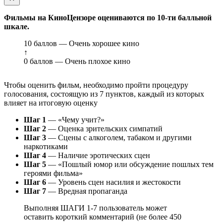
Фильмы на КиноЦензоре оцениваются по 10-ти балльной
шкале.
10 баллов — Очень хорошее кино
↑
0 баллов — Очень плохое кино
Чтобы оценить фильм, необходимо пройти процедуру
голосования, состоящую из 7 пунктов, каждый из которых
влияет на итоговую оценку
Шаг 1
— «Чему учит?»
Шаг 2
— Оценка зрительских симпатий
Шаг 3
— Сцены с алкоголем, табаком и другими
наркотиками
Шаг 4
— Наличие эротических сцен
Шаг 5
— «Пошлый юмор или обсуждение пошлых тем
героями фильма»
Шаг 6
— Уровень сцен насилия и жестокости
Шаг 7
— Вредная пропаганда
Выполняя ШАГИ 1-7 пользователь может
оставить короткий комментарий (не более 450