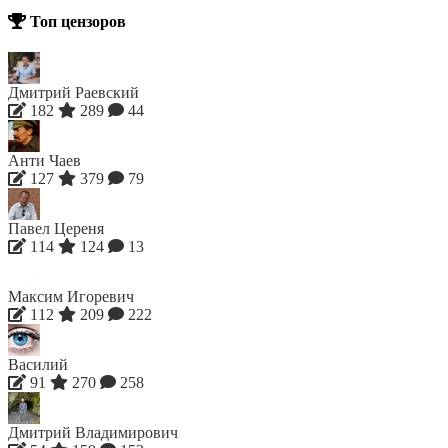
Топ цензоров
Дмитрий Раевский
182
289
44
Анти Чаев
127
379
79
Павел Цереня
114
124
13
Максим Игоревич
112
209
222
Василий
91
270
258
Дмитрий Владимирович