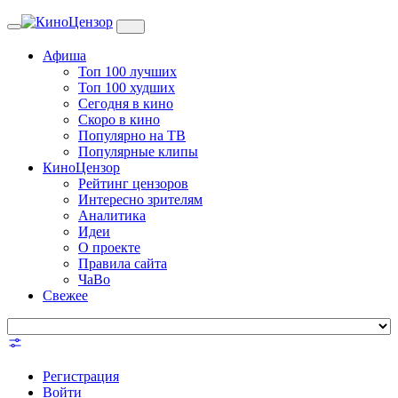
Toggle
navigation
Афиша
Топ 100 лучших
Топ 100 худших
Сегодня в кино
Скоро в кино
Популярно на ТВ
Популярные клипы
КиноЦензор
Рейтинг цензоров
Интересно зрителям
Аналитика
Идеи
О проекте
Правила сайта
ЧаВо
Свежее
Регистрация
Войти