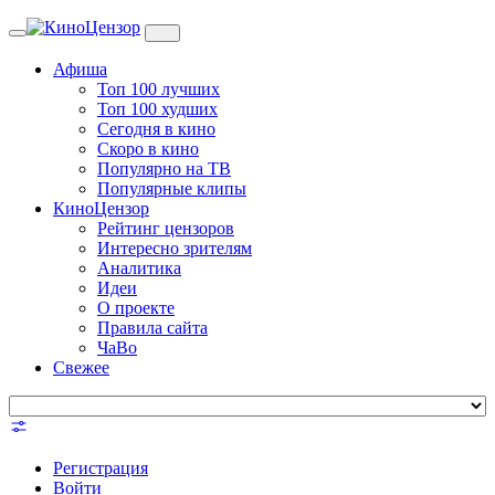
Toggle
navigation
Афиша
Топ 100 лучших
Топ 100 худших
Сегодня в кино
Скоро в кино
Популярно на ТВ
Популярные клипы
КиноЦензор
Рейтинг цензоров
Интересно зрителям
Аналитика
Идеи
О проекте
Правила сайта
ЧаВо
Свежее
Регистрация
Войти