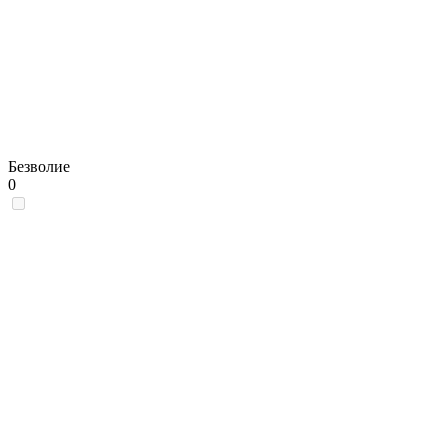
Безволие
0