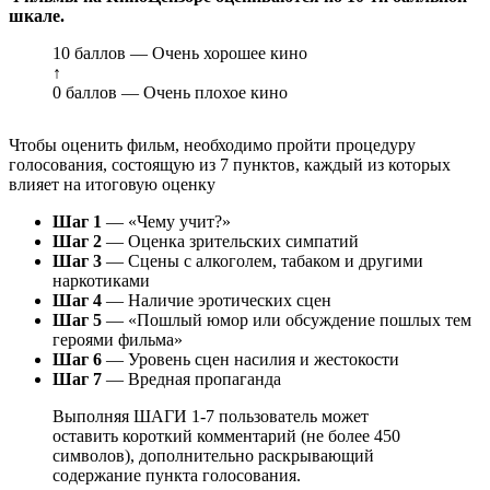
шкале.
10 баллов — Очень хорошее кино
↑
0 баллов — Очень плохое кино
Чтобы оценить фильм, необходимо пройти процедуру
голосования, состоящую из 7 пунктов, каждый из которых
влияет на итоговую оценку
Шаг 1
— «Чему учит?»
Шаг 2
— Оценка зрительских симпатий
Шаг 3
— Сцены с алкоголем, табаком и другими
наркотиками
Шаг 4
— Наличие эротических сцен
Шаг 5
— «Пошлый юмор или обсуждение пошлых тем
героями фильма»
Шаг 6
— Уровень сцен насилия и жестокости
Шаг 7
— Вредная пропаганда
Выполняя ШАГИ 1-7 пользователь может
оставить короткий комментарий (не более 450
символов), дополнительно раскрывающий
содержание пункта голосования.