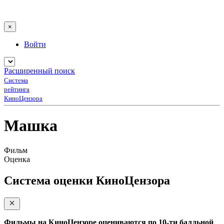
×
Войти
Расширенный поиск
Система
рейтинга
КиноЦензора
Машка
Фильм
Оценка
Система оценки КиноЦензора
Фильмы на КиноЦензоре оцениваются по 10-ти балльной