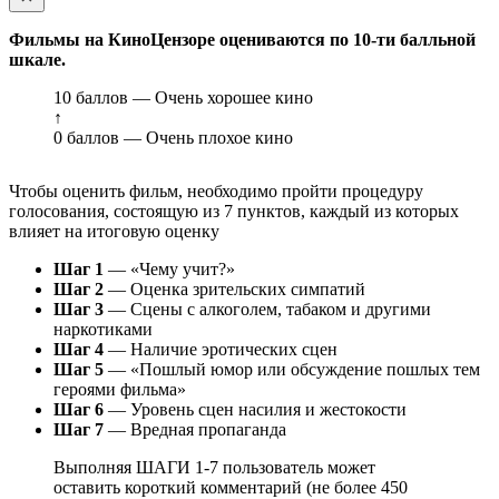
Фильмы на КиноЦензоре оцениваются по 10-ти балльной
шкале.
10 баллов — Очень хорошее кино
↑
0 баллов — Очень плохое кино
Чтобы оценить фильм, необходимо пройти процедуру
голосования, состоящую из 7 пунктов, каждый из которых
влияет на итоговую оценку
Шаг 1
— «Чему учит?»
Шаг 2
— Оценка зрительских симпатий
Шаг 3
— Сцены с алкоголем, табаком и другими
наркотиками
Шаг 4
— Наличие эротических сцен
Шаг 5
— «Пошлый юмор или обсуждение пошлых тем
героями фильма»
Шаг 6
— Уровень сцен насилия и жестокости
Шаг 7
— Вредная пропаганда
Выполняя ШАГИ 1-7 пользователь может
оставить короткий комментарий (не более 450