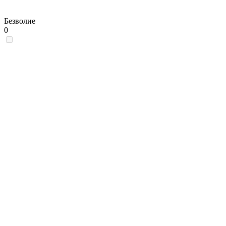
Безволие
0