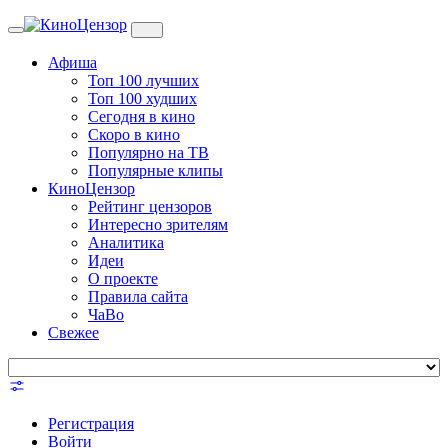
Toggle
navigation
Афиша
Топ 100 лучших
Топ 100 худших
Сегодня в кино
Скоро в кино
Популярно на ТВ
Популярные клипы
КиноЦензор
Рейтинг цензоров
Интересно зрителям
Аналитика
Идеи
О проекте
Правила сайта
ЧаВо
Свежее
Регистрация
Войти