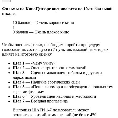
Фильмы на КиноЦензоре оцениваются по 10-ти балльной
шкале.
10 баллов — Очень хорошее кино
↑
0 баллов — Очень плохое кино
Чтобы оценить фильм, необходимо пройти процедуру
голосования, состоящую из 7 пунктов, каждый из которых
влияет на итоговую оценку
Шаг 1
— «Чему учит?»
Шаг 2
— Оценка зрительских симпатий
Шаг 3
— Сцены с алкоголем, табаком и другими
наркотиками
Шаг 4
— Наличие эротических сцен
Шаг 5
— «Пошлый юмор или обсуждение пошлых тем
героями фильма»
Шаг 6
— Уровень сцен насилия и жестокости
Шаг 7
— Вредная пропаганда
Выполняя ШАГИ 1-7 пользователь может
оставить короткий комментарий (не более 450