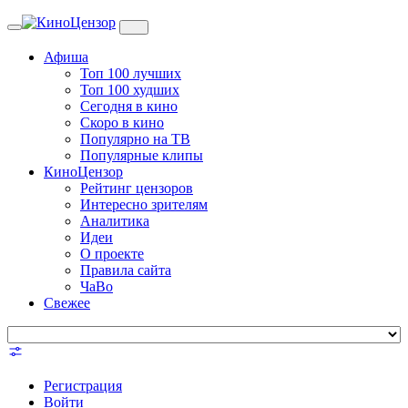
Toggle
navigation
Афиша
Топ 100 лучших
Топ 100 худших
Сегодня в кино
Скоро в кино
Популярно на ТВ
Популярные клипы
КиноЦензор
Рейтинг цензоров
Интересно зрителям
Аналитика
Идеи
О проекте
Правила сайта
ЧаВо
Свежее
Регистрация
Войти