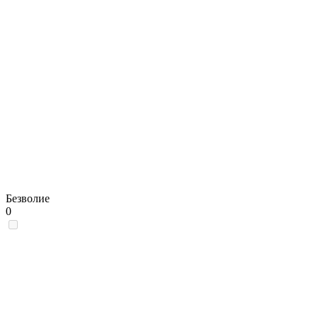
Безволие
0