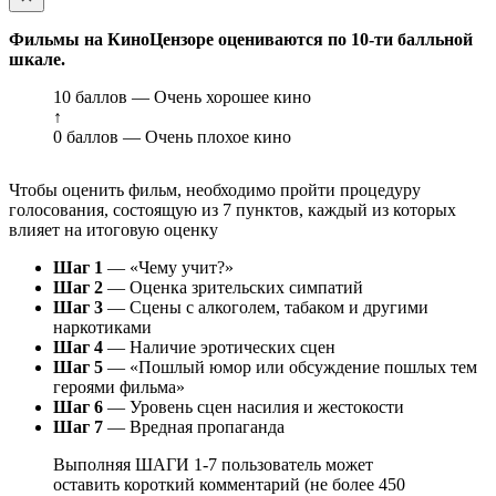
Фильмы на КиноЦензоре оцениваются по 10-ти балльной
шкале.
10 баллов — Очень хорошее кино
↑
0 баллов — Очень плохое кино
Чтобы оценить фильм, необходимо пройти процедуру
голосования, состоящую из 7 пунктов, каждый из которых
влияет на итоговую оценку
Шаг 1
— «Чему учит?»
Шаг 2
— Оценка зрительских симпатий
Шаг 3
— Сцены с алкоголем, табаком и другими
наркотиками
Шаг 4
— Наличие эротических сцен
Шаг 5
— «Пошлый юмор или обсуждение пошлых тем
героями фильма»
Шаг 6
— Уровень сцен насилия и жестокости
Шаг 7
— Вредная пропаганда
Выполняя ШАГИ 1-7 пользователь может
оставить короткий комментарий (не более 450