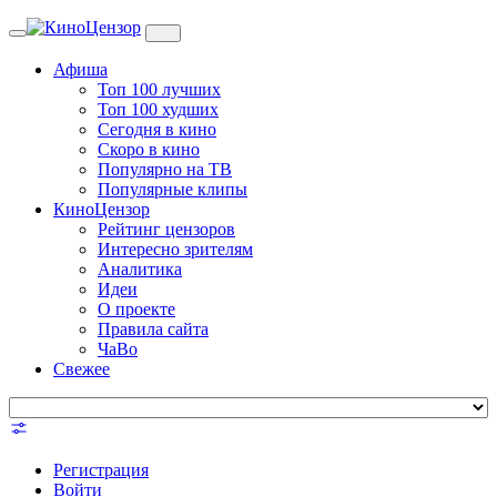
Toggle
navigation
Афиша
Топ 100 лучших
Топ 100 худших
Сегодня в кино
Скоро в кино
Популярно на ТВ
Популярные клипы
КиноЦензор
Рейтинг цензоров
Интересно зрителям
Аналитика
Идеи
О проекте
Правила сайта
ЧаВо
Свежее
Регистрация
Войти