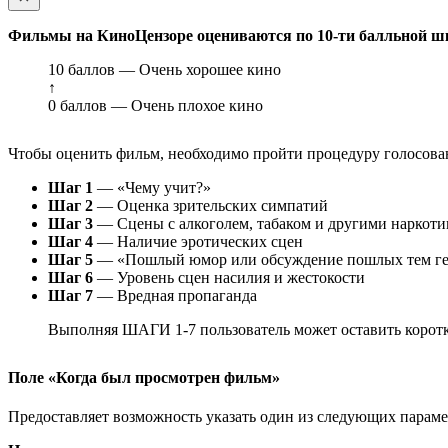
Фильмы на КиноЦензоре оцениваются по 10-ти балльной ш
10 баллов — Очень хорошее кино
↑
0 баллов — Очень плохое кино
Чтобы оценить фильм, необходимо пройти процедуру голосован
Шаг 1
— «Чему учит?»
Шаг 2
— Оценка зрительских симпатий
Шаг 3
— Сцены с алкоголем, табаком и другими наркот
Шаг 4
— Наличие эротических сцен
Шаг 5
— «Пошлый юмор или обсуждение пошлых тем ге
Шаг 6
— Уровень сцен насилия и жестокости
Шаг 7
— Вредная пропаганда
Выполняя ШАГИ 1-7 пользователь может оставить коротк
Поле «Когда был просмотрен фильм»
Предоставляет возможность указать один из следующих параметр