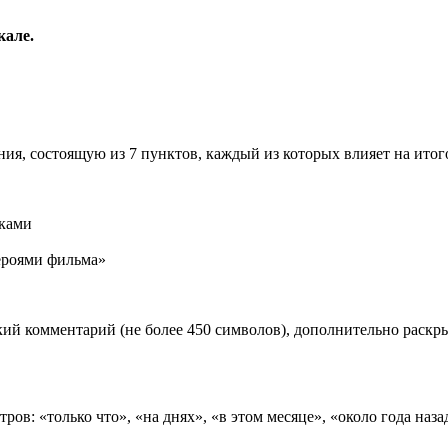
кале.
ия, состоящую из 7 пунктов, каждый из которых влияет на ито
иками
роями фильма»
ий комментарий (не более 450 символов), дополнительно раск
ов: «только что», «на днях», «в этом месяце», «около года наза