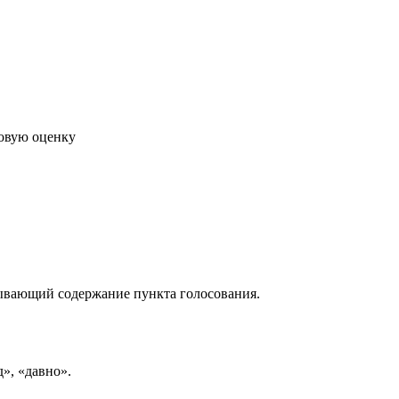
говую оценку
рывающий содержание пункта голосования.
д», «давно».