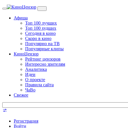
Toggle
navigation
Афиша
Топ 100 лучших
Топ 100 худших
Сегодня в кино
Скоро в кино
Популярно на ТВ
Популярные клипы
КиноЦензор
Рейтинг цензоров
Интересно зрителям
Аналитика
Идеи
О проекте
Правила сайта
ЧаВо
Свежее
Регистрация
Войти