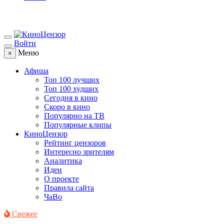
Войти
Меню
×
Афиша
Топ 100 лучших
Топ 100 худших
Сегодня в кино
Скоро в кино
Популярно на ТВ
Популярные клипы
КиноЦензор
Рейтинг цензоров
Интересно зрителям
Аналитика
Идеи
О проекте
Правила сайта
ЧаВо
Свежее