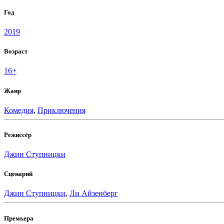
Год
2019
Возраст
16+
Жанр
Комедия
,
Приключения
Режиссёр
Джин Ступницки
Сценарий
Джин Ступницки
,
Ли Айзенберг
Премьера