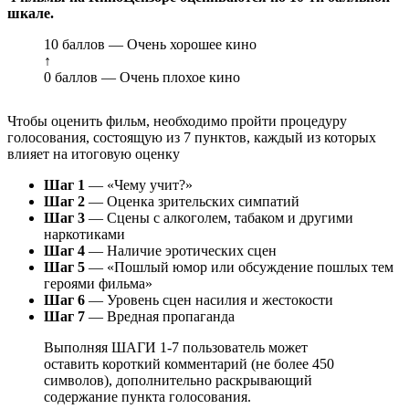
шкале.
10 баллов — Очень хорошее кино
↑
0 баллов — Очень плохое кино
Чтобы оценить фильм, необходимо пройти процедуру
голосования, состоящую из 7 пунктов, каждый из которых
влияет на итоговую оценку
Шаг 1
— «Чему учит?»
Шаг 2
— Оценка зрительских симпатий
Шаг 3
— Сцены с алкоголем, табаком и другими
наркотиками
Шаг 4
— Наличие эротических сцен
Шаг 5
— «Пошлый юмор или обсуждение пошлых тем
героями фильма»
Шаг 6
— Уровень сцен насилия и жестокости
Шаг 7
— Вредная пропаганда
Выполняя ШАГИ 1-7 пользователь может
оставить короткий комментарий (не более 450
символов), дополнительно раскрывающий
содержание пункта голосования.