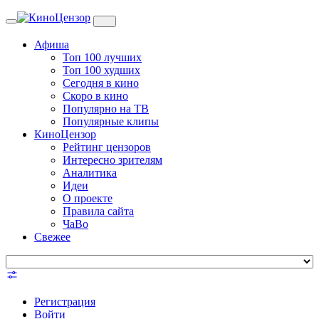
Toggle
navigation
Афиша
Топ 100 лучших
Топ 100 худших
Сегодня в кино
Скоро в кино
Популярно на ТВ
Популярные клипы
КиноЦензор
Рейтинг цензоров
Интересно зрителям
Аналитика
Идеи
О проекте
Правила сайта
ЧаВо
Свежее
Регистрация
Войти