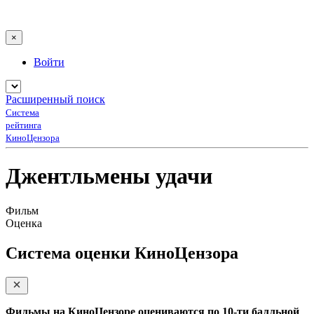
×
Войти
Расширенный поиск
Система
рейтинга
КиноЦензора
Джентльмены удачи
Фильм
Оценка
Система оценки КиноЦензора
Фильмы на КиноЦензоре оцениваются по 10-ти балльной