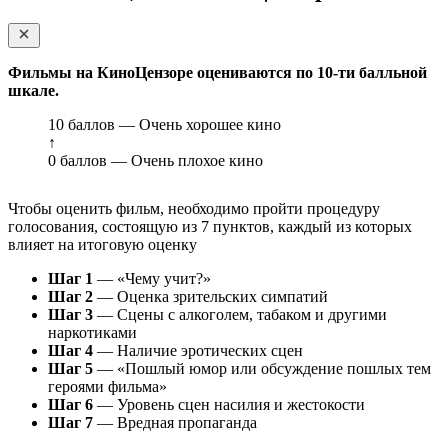
Фильмы на КиноЦензоре оцениваются по 10-ти балльной
шкале.
10 баллов — Очень хорошее кино
↑
0 баллов — Очень плохое кино
Чтобы оценить фильм, необходимо пройти процедуру
голосования, состоящую из 7 пунктов, каждый из которых
влияет на итоговую оценку
Шаг 1
— «Чему учит?»
Шаг 2
— Оценка зрительских симпатий
Шаг 3
— Сцены с алкоголем, табаком и другими
наркотиками
Шаг 4
— Наличие эротических сцен
Шаг 5
— «Пошлый юмор или обсуждение пошлых тем
героями фильма»
Шаг 6
— Уровень сцен насилия и жестокости
Шаг 7
— Вредная пропаганда