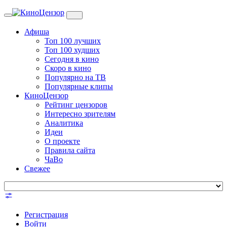
Toggle
navigation
Афиша
Топ 100 лучших
Топ 100 худших
Сегодня в кино
Скоро в кино
Популярно на ТВ
Популярные клипы
КиноЦензор
Рейтинг цензоров
Интересно зрителям
Аналитика
Идеи
О проекте
Правила сайта
ЧаВо
Свежее
Регистрация
Войти