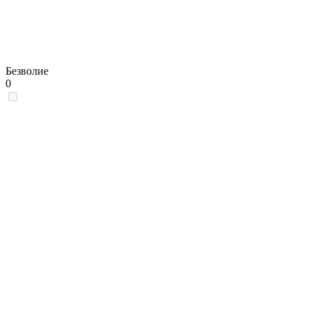
Безволие
0