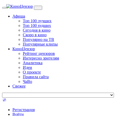
Toggle
navigation
Афиша
Топ 100 лучших
Топ 100 худших
Сегодня в кино
Скоро в кино
Популярно на ТВ
Популярные клипы
КиноЦензор
Рейтинг цензоров
Интересно зрителям
Аналитика
Идеи
О проекте
Правила сайта
ЧаВо
Свежее
Регистрация
Войти