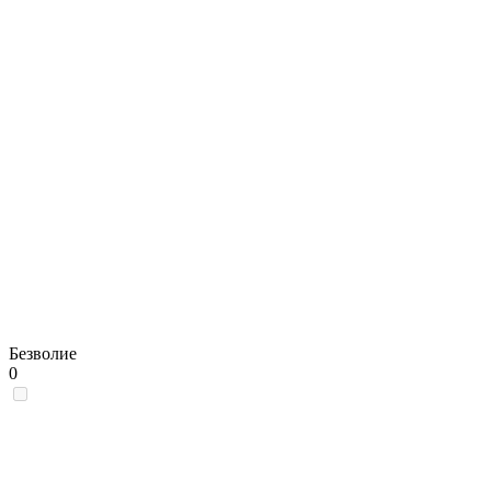
Безволие
0