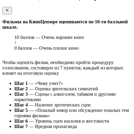
Фильмы на КиноЦензоре оцениваются по 10-ти балльной
шкале.
10 баллов — Очень хорошее кино
↑
0 баллов — Очень плохое кино
Чтобы оценить фильм, необходимо пройти процедуру
голосования, состоящую из 7 пунктов, каждый из которых
влияет на итоговую оценку
Шаг 1
— «Чему учит?»
Шаг 2
— Оценка зрительских симпатий
Шаг 3
— Сцены с алкоголем, табаком и другими
наркотиками
Шаг 4
— Наличие эротических сцен
Шаг 5
— «Пошлый юмор или обсуждение пошлых тем
героями фильма»
Шаг 6
— Уровень сцен насилия и жестокости
Шаг 7
— Вредная пропаганда