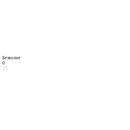
Безволие
0