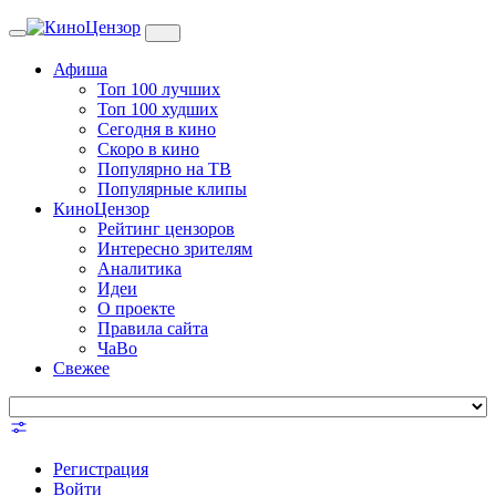
Toggle
navigation
Афиша
Топ 100 лучших
Топ 100 худших
Сегодня в кино
Скоро в кино
Популярно на ТВ
Популярные клипы
КиноЦензор
Рейтинг цензоров
Интересно зрителям
Аналитика
Идеи
О проекте
Правила сайта
ЧаВо
Свежее
Регистрация
Войти