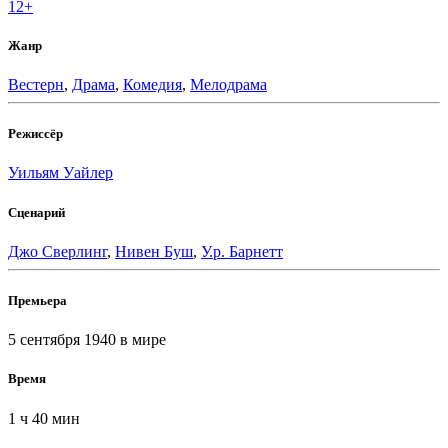
12+
Жанр
Вестерн
,
Драма
,
Комедия
,
Мелодрама
Режиссёр
Уильям Уайлер
Сценарий
Джо Сверлинг
,
Нивен Буш
,
У.р. Барнетт
Премьера
5 сентября 1940
в мире
Время
1 ч 40 мин