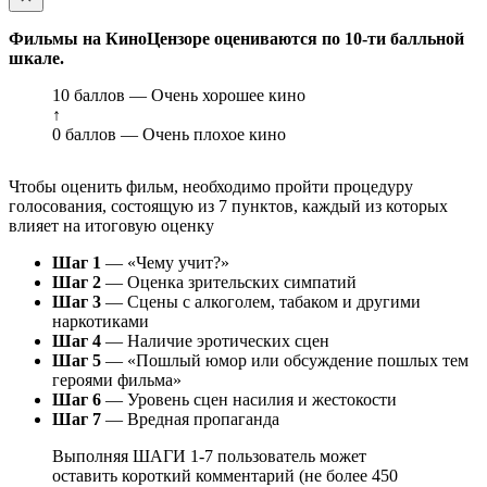
Фильмы на КиноЦензоре оцениваются по 10-ти балльной
шкале.
10 баллов — Очень хорошее кино
↑
0 баллов — Очень плохое кино
Чтобы оценить фильм, необходимо пройти процедуру
голосования, состоящую из 7 пунктов, каждый из которых
влияет на итоговую оценку
Шаг 1
— «Чему учит?»
Шаг 2
— Оценка зрительских симпатий
Шаг 3
— Сцены с алкоголем, табаком и другими
наркотиками
Шаг 4
— Наличие эротических сцен
Шаг 5
— «Пошлый юмор или обсуждение пошлых тем
героями фильма»
Шаг 6
— Уровень сцен насилия и жестокости
Шаг 7
— Вредная пропаганда
Выполняя ШАГИ 1-7 пользователь может
оставить короткий комментарий (не более 450