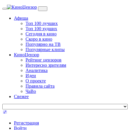
Toggle
navigation
Афиша
Топ 100 лучших
Топ 100 худших
Сегодня в кино
Скоро в кино
Популярно на ТВ
Популярные клипы
КиноЦензор
Рейтинг цензоров
Интересно зрителям
Аналитика
Идеи
О проекте
Правила сайта
ЧаВо
Свежее
Регистрация
Войти