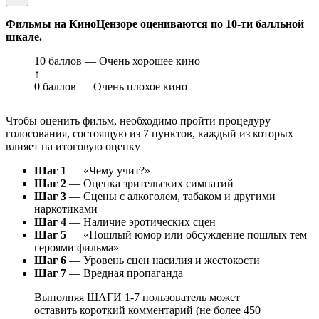
Фильмы на КиноЦензоре оцениваются по 10-ти балльной
шкале.
10 баллов — Очень хорошее кино
↑
0 баллов — Очень плохое кино
Чтобы оценить фильм, необходимо пройти процедуру
голосования, состоящую из 7 пунктов, каждый из которых
влияет на итоговую оценку
Шаг 1
— «Чему учит?»
Шаг 2
— Оценка зрительских симпатий
Шаг 3
— Сцены с алкоголем, табаком и другими
наркотиками
Шаг 4
— Наличие эротических сцен
Шаг 5
— «Пошлый юмор или обсуждение пошлых тем
героями фильма»
Шаг 6
— Уровень сцен насилия и жестокости
Шаг 7
— Вредная пропаганда
Выполняя ШАГИ 1-7 пользователь может
оставить короткий комментарий (не более 450