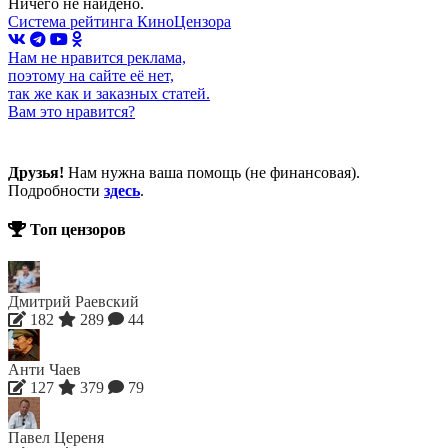
Ничего не найдено.
Система рейтинга КиноЦензора
Нам не нравится реклама,
поэтому на сайте её нет,
так же как и заказных статей.
Вам это нравится?
Друзья!
Нам нужна ваша помощь (не финансовая).
Подробности
здесь
.
Топ цензоров
Дмитрий Раевский
182
289
44
Анти Чаев
127
379
79
Павел Цереня