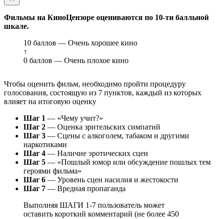
Фильмы на КиноЦензоре оцениваются по 10-ти балльной
шкале.
10 баллов — Очень хорошее кино
↑
0 баллов — Очень плохое кино
Чтобы оценить фильм, необходимо пройти процедуру
голосования, состоящую из 7 пунктов, каждый из которых
влияет на итоговую оценку
Шаг 1
— «Чему учит?»
Шаг 2
— Оценка зрительских симпатий
Шаг 3
— Сцены с алкоголем, табаком и другими
наркотиками
Шаг 4
— Наличие эротических сцен
Шаг 5
— «Пошлый юмор или обсуждение пошлых тем
героями фильма»
Шаг 6
— Уровень сцен насилия и жестокости
Шаг 7
— Вредная пропаганда
Выполняя ШАГИ 1-7 пользователь может
оставить короткий комментарий (не более 450