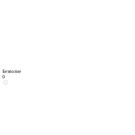
Безволие
0