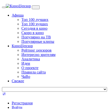
Toggle
navigation
Афиша
Топ 100 лучших
Топ 100 худших
Сегодня в кино
Скоро в кино
Популярно на ТВ
Популярные клипы
КиноЦензор
Рейтинг цензоров
Интересно зрителям
Аналитика
Идеи
О проекте
Правила сайта
ЧаВо
Свежее
Регистрация
Войти