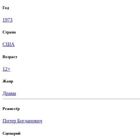
Год
1973
Страна
США
Возраст
12+
Жанр
Драма
Режиссёр
Питер Богданович
Сценарий