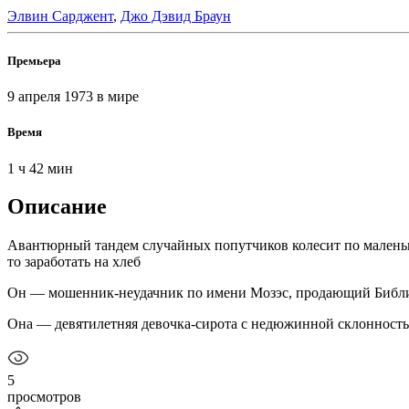
Элвин Сарджент
,
Джо Дэвид Браун
Премьера
9 апреля 1973
в мире
Время
1 ч 42 мин
Описание
Авантюрный тандем случайных попутчиков колесит по маленьк
то заработать на хлеб
Он — мошенник-неудачник по имени Мозэс, продающий Библи
Она — девятилетняя девочка-сирота с недюжинной склонностью
5
просмотров