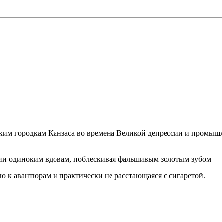
им городкам Канзаса во времена Великой депрессии и промышл
и одиноким вдовам, поблескивая фальшивым золотым зубом
 к авантюрам и практически не расстающаяся с сигаретой.