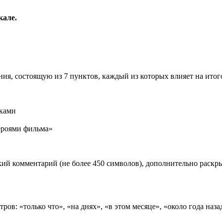
кале.
ия, состоящую из 7 пунктов, каждый из которых влияет на ито
иками
роями фильма»
ий комментарий (не более 450 символов), дополнительно раск
ов: «только что», «на днях», «в этом месяце», «около года наза