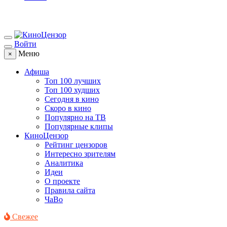
Войти
Меню
×
Афиша
Топ 100 лучших
Топ 100 худших
Сегодня в кино
Скоро в кино
Популярно на ТВ
Популярные клипы
КиноЦензор
Рейтинг цензоров
Интересно зрителям
Аналитика
Идеи
О проекте
Правила сайта
ЧаВо
Свежее