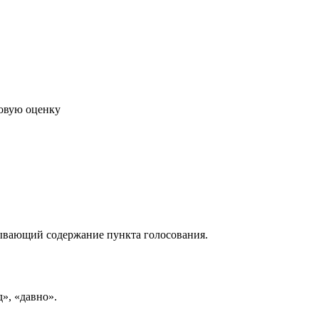
говую оценку
рывающий содержание пункта голосования.
д», «давно».