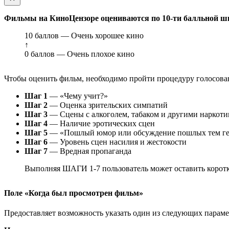
Фильмы на КиноЦензоре оцениваются по 10-ти балльной ш
10 баллов — Очень хорошее кино
↑
0 баллов — Очень плохое кино
Чтобы оценить фильм, необходимо пройти процедуру голосован
Шаг 1
— «Чему учит?»
Шаг 2
— Оценка зрительских симпатий
Шаг 3
— Сцены с алкоголем, табаком и другими наркот
Шаг 4
— Наличие эротических сцен
Шаг 5
— «Пошлый юмор или обсуждение пошлых тем ге
Шаг 6
— Уровень сцен насилия и жестокости
Шаг 7
— Вредная пропаганда
Выполняя ШАГИ 1-7 пользователь может оставить коротк
Поле «Когда был просмотрен фильм»
Предоставляет возможность указать один из следующих параметр