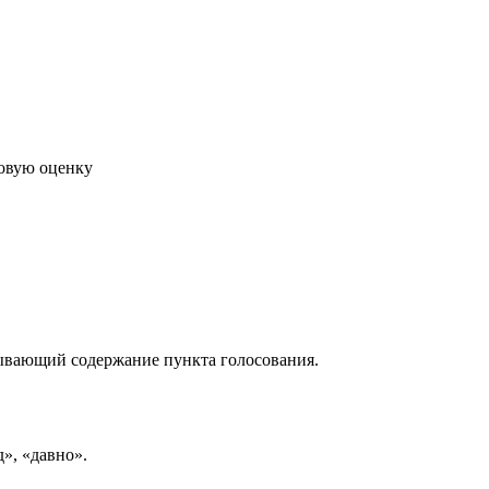
говую оценку
рывающий содержание пункта голосования.
д», «давно».