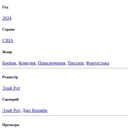
Год
2024
Страна
США
Жанр
Боевик
,
Комедия
,
Приключения
,
Триллер
,
Фантастика
Режиссёр
Элай Рот
Сценарий
Элай Рот
,
Джо Кромби
Премьера