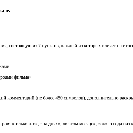
кале.
ия, состоящую из 7 пунктов, каждый из которых влияет на ито
иками
роями фильма»
ий комментарий (не более 450 символов), дополнительно раск
ов: «только что», «на днях», «в этом месяце», «около года наза