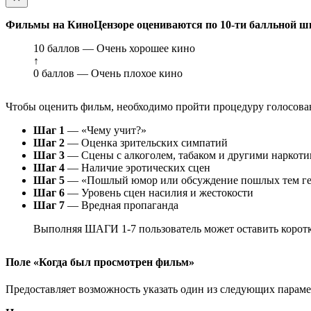
Фильмы на КиноЦензоре оцениваются по 10-ти балльной ш
10 баллов — Очень хорошее кино
↑
0 баллов — Очень плохое кино
Чтобы оценить фильм, необходимо пройти процедуру голосован
Шаг 1
— «Чему учит?»
Шаг 2
— Оценка зрительских симпатий
Шаг 3
— Сцены с алкоголем, табаком и другими наркот
Шаг 4
— Наличие эротических сцен
Шаг 5
— «Пошлый юмор или обсуждение пошлых тем ге
Шаг 6
— Уровень сцен насилия и жестокости
Шаг 7
— Вредная пропаганда
Выполняя ШАГИ 1-7 пользователь может оставить коротк
Поле «Когда был просмотрен фильм»
Предоставляет возможность указать один из следующих параметр