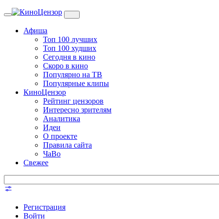
Toggle
navigation
Афиша
Топ 100 лучших
Топ 100 худших
Сегодня в кино
Скоро в кино
Популярно на ТВ
Популярные клипы
КиноЦензор
Рейтинг цензоров
Интересно зрителям
Аналитика
Идеи
О проекте
Правила сайта
ЧаВо
Свежее
Регистрация
Войти