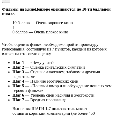
Фильмы на КиноЦензоре оцениваются по 10-ти балльной
шкале.
10 баллов — Очень хорошее кино
↑
0 баллов — Очень плохое кино
Чтобы оценить фильм, необходимо пройти процедуру
голосования, состоящую из 7 пунктов, каждый из которых
влияет на итоговую оценку
Шаг 1
— «Чему учит?»
Шаг 2
— Оценка зрительских симпатий
Шаг 3
— Сцены с алкоголем, табаком и другими
наркотиками
Шаг 4
— Наличие эротических сцен
Шаг 5
— «Пошлый юмор или обсуждение пошлых тем
героями фильма»
Шаг 6
— Уровень сцен насилия и жестокости
Шаг 7
— Вредная пропаганда
Выполняя ШАГИ 1-7 пользователь может
оставить короткий комментарий (не более 450