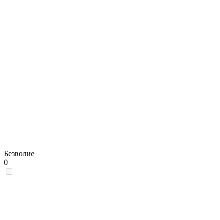
Безволие
0