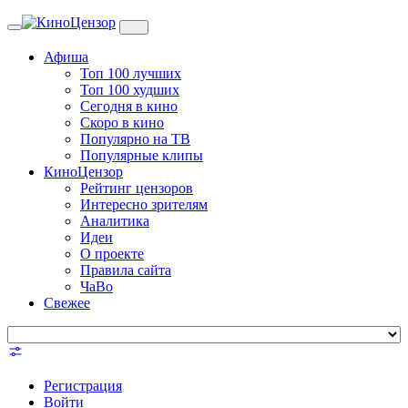
Toggle
navigation
Афиша
Топ 100 лучших
Топ 100 худших
Сегодня в кино
Скоро в кино
Популярно на ТВ
Популярные клипы
КиноЦензор
Рейтинг цензоров
Интересно зрителям
Аналитика
Идеи
О проекте
Правила сайта
ЧаВо
Свежее
Регистрация
Войти