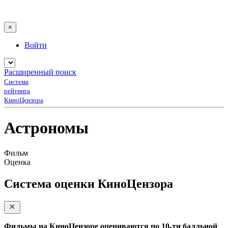
×
Войти
Расширенный поиск
Система
рейтинга
КиноЦензора
Астрономы
Фильм
Оценка
Система оценки КиноЦензора
Фильмы на КиноЦензоре оцениваются по 10-ти балльной