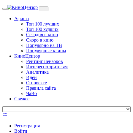
Toggle
navigation
Афиша
Топ 100 лучших
Топ 100 худших
Сегодня в кино
Скоро в кино
Популярно на ТВ
Популярные клипы
КиноЦензор
Рейтинг цензоров
Интересно зрителям
Аналитика
Идеи
О проекте
Правила сайта
ЧаВо
Свежее
Регистрация
Войти