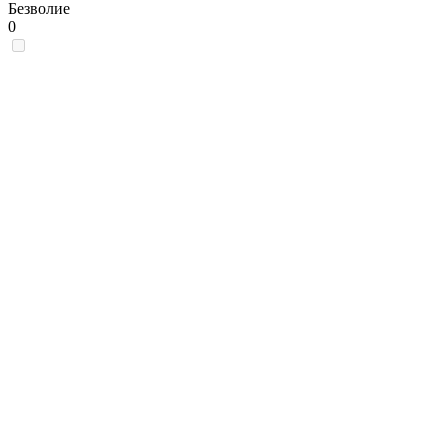
Безволие
0