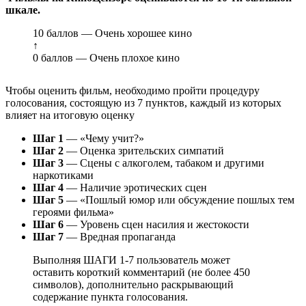
шкале.
10 баллов — Очень хорошее кино
↑
0 баллов — Очень плохое кино
Чтобы оценить фильм, необходимо пройти процедуру
голосования, состоящую из 7 пунктов, каждый из которых
влияет на итоговую оценку
Шаг 1
— «Чему учит?»
Шаг 2
— Оценка зрительских симпатий
Шаг 3
— Сцены с алкоголем, табаком и другими
наркотиками
Шаг 4
— Наличие эротических сцен
Шаг 5
— «Пошлый юмор или обсуждение пошлых тем
героями фильма»
Шаг 6
— Уровень сцен насилия и жестокости
Шаг 7
— Вредная пропаганда
Выполняя ШАГИ 1-7 пользователь может
оставить короткий комментарий (не более 450
символов), дополнительно раскрывающий
содержание пункта голосования.