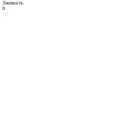
Лживость
0