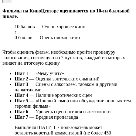
Фильмы на КиноЦензоре оцениваются по 10-ти балльной
шкале.
10 баллов — Очень хорошее кино
↑
0 баллов — Очень плохое кино
Чтобы оценить фильм, необходимо пройти процедуру
голосования, состоящую из 7 пунктов, каждый из которых
влияет на итоговую оценку
Шаг 1
— «Чему учит?»
Шаг 2
— Оценка зрительских симпатий
Шаг 3
— Сцены с алкоголем, табаком и другими
наркотиками
Шаг 4
— Наличие эротических сцен
Шаг 5
— «Пошлый юмор или обсуждение пошлых тем
героями фильма»
Шаг 6
— Уровень сцен насилия и жестокости
Шаг 7
— Вредная пропаганда
Выполняя ШАГИ 1-7 пользователь может
оставить короткий комментарий (не более 450