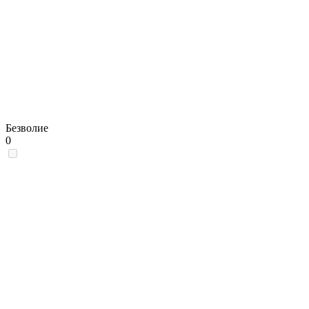
Безволие
0