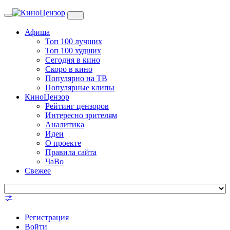
Toggle
navigation
Афиша
Топ 100 лучших
Топ 100 худших
Сегодня в кино
Скоро в кино
Популярно на ТВ
Популярные клипы
КиноЦензор
Рейтинг цензоров
Интересно зрителям
Аналитика
Идеи
О проекте
Правила сайта
ЧаВо
Свежее
Регистрация
Войти