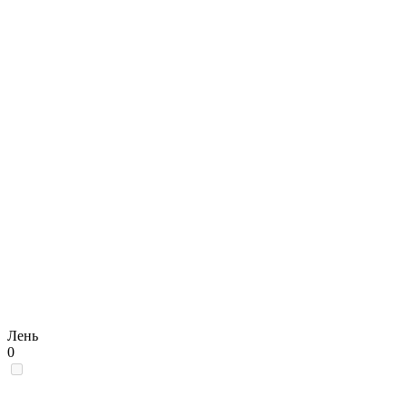
Лень
0