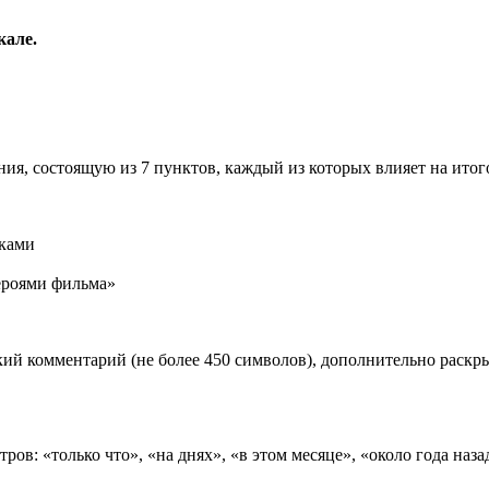
кале.
ия, состоящую из 7 пунктов, каждый из которых влияет на ито
иками
роями фильма»
ий комментарий (не более 450 символов), дополнительно раск
ов: «только что», «на днях», «в этом месяце», «около года наза