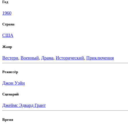
Год
1960
Страна
США
Жанр
Вестерн
,
Военный
,
Драма
,
Исторический
,
Приключения
Режиссёр
Джон Уэйн
Сценарий
Джеймс Эдвард Грант
Время