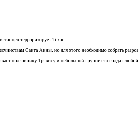
встанцев терроризирует Техас
есчинствам Санта Анны, но для этого необходимо собрать разр
вает полковнику Трэвису и небольшой группе его солдат любой