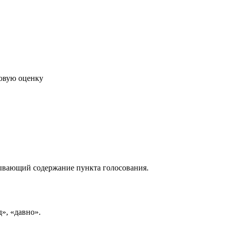
говую оценку
рывающий содержание пункта голосования.
д», «давно».