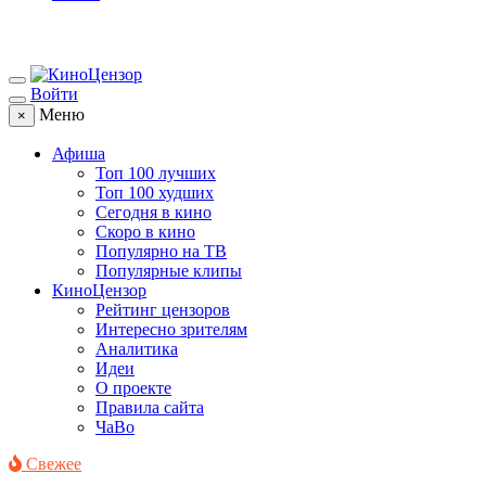
Войти
Меню
×
Афиша
Топ 100 лучших
Топ 100 худших
Сегодня в кино
Скоро в кино
Популярно на ТВ
Популярные клипы
КиноЦензор
Рейтинг цензоров
Интересно зрителям
Аналитика
Идеи
О проекте
Правила сайта
ЧаВо
Свежее