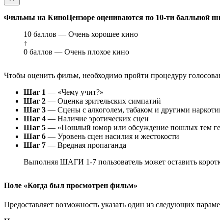
Фильмы на КиноЦензоре оцениваются по 10-ти балльной ш
10 баллов — Очень хорошее кино
↑
0 баллов — Очень плохое кино
Чтобы оценить фильм, необходимо пройти процедуру голосован
Шаг 1
— «Чему учит?»
Шаг 2
— Оценка зрительских симпатий
Шаг 3
— Сцены с алкоголем, табаком и другими наркот
Шаг 4
— Наличие эротических сцен
Шаг 5
— «Пошлый юмор или обсуждение пошлых тем ге
Шаг 6
— Уровень сцен насилия и жестокости
Шаг 7
— Вредная пропаганда
Выполняя ШАГИ 1-7 пользователь может оставить коротк
Поле «Когда был просмотрен фильм»
Предоставляет возможность указать один из следующих параметр