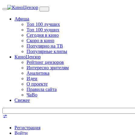
Toggle
navigation
Афиша
Топ 100 лучших
Топ 100 худших
Сегодня в кино
Скоро в кино
Популярно на ТВ
Популярные клипы
КиноЦензор
Рейтинг цензоров
Интересно зрителям
Аналитика
Идеи
О проекте
Правила сайта
ЧаВо
Свежее
Регистрация
Войти