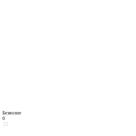
Безволие
0