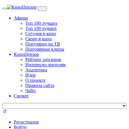
Toggle
navigation
Афиша
Топ 100 лучших
Топ 100 худших
Сегодня в кино
Скоро в кино
Популярно на ТВ
Популярные клипы
КиноЦензор
Рейтинг цензоров
Интересно зрителям
Аналитика
Идеи
О проекте
Правила сайта
ЧаВо
Свежее
Регистрация
Войти