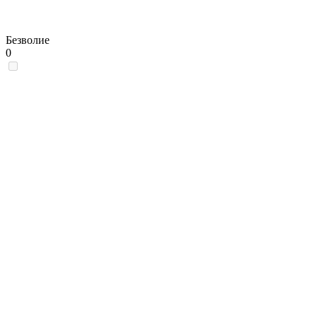
Безволие
0