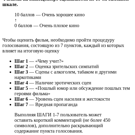
шкале.
10 баллов — Очень хорошее кино
↑
0 баллов — Очень плохое кино
Чтобы оценить фильм, необходимо пройти процедуру
голосования, состоящую из 7 пунктов, каждый из которых
влияет на итоговую оценку
Шаг 1
— «Чему учит?»
Шаг 2
— Оценка зрительских симпатий
Шаг 3
— Сцены с алкоголем, табаком и другими
наркотиками
Шаг 4
— Наличие эротических сцен
Шаг 5
— «Пошлый юмор или обсуждение пошлых тем
героями фильма»
Шаг 6
— Уровень сцен насилия и жестокости
Шаг 7
— Вредная пропаганда
Выполняя ШАГИ 1-7 пользователь может
оставить короткий комментарий (не более 450
символов), дополнительно раскрывающий
содержание пункта голосования.