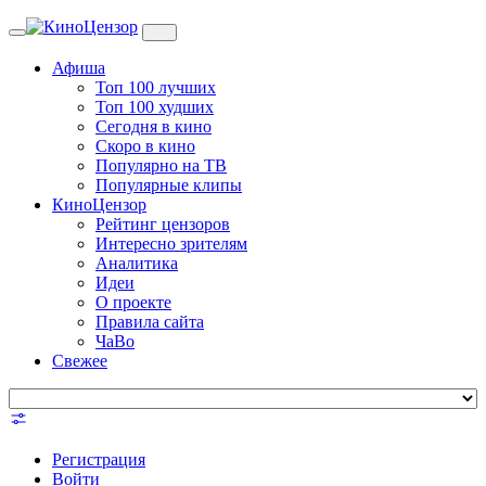
Toggle
navigation
Афиша
Топ 100 лучших
Топ 100 худших
Сегодня в кино
Скоро в кино
Популярно на ТВ
Популярные клипы
КиноЦензор
Рейтинг цензоров
Интересно зрителям
Аналитика
Идеи
О проекте
Правила сайта
ЧаВо
Свежее
Регистрация
Войти