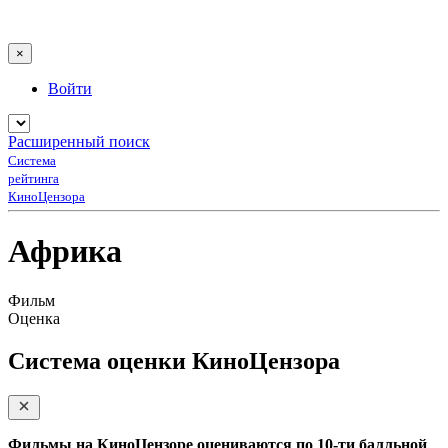
×
Войти
Расширенный поиск
Система
рейтинга
КиноЦензора
Африка
Фильм
Оценка
Система оценки КиноЦензора
Фильмы на КиноЦензоре оцениваются по 10-ти балльной