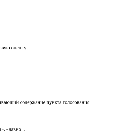
говую оценку
рывающий содержание пункта голосования.
д», «давно».