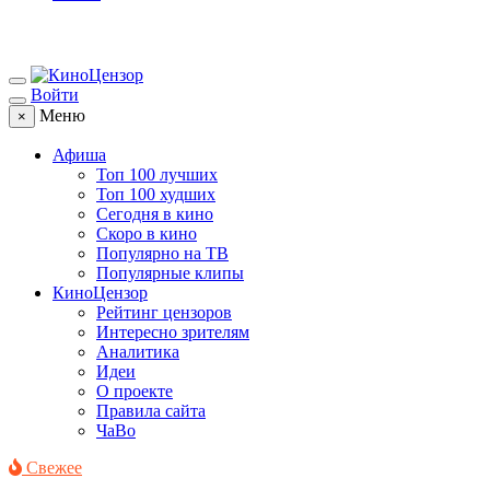
Войти
Меню
×
Афиша
Топ 100 лучших
Топ 100 худших
Сегодня в кино
Скоро в кино
Популярно на ТВ
Популярные клипы
КиноЦензор
Рейтинг цензоров
Интересно зрителям
Аналитика
Идеи
О проекте
Правила сайта
ЧаВо
Свежее