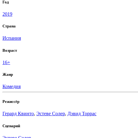
Год
2019
Страна
Испания
Возраст
16+
Жанр
Комедия
Режиссёр
Герард Квинто
,
Эстеве Солер
,
Дэвид Торрас
Сценарий
Эстеве Солер