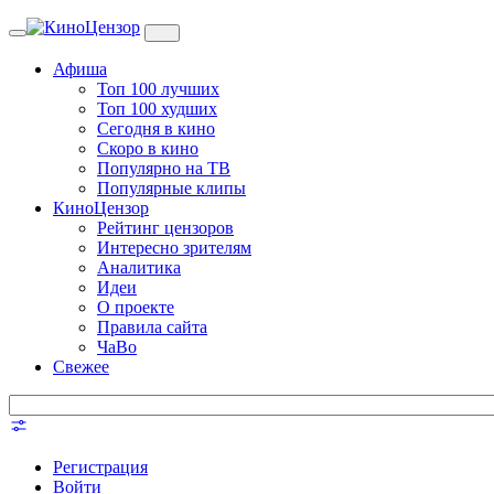
Toggle
navigation
Афиша
Топ 100 лучших
Топ 100 худших
Сегодня в кино
Скоро в кино
Популярно на ТВ
Популярные клипы
КиноЦензор
Рейтинг цензоров
Интересно зрителям
Аналитика
Идеи
О проекте
Правила сайта
ЧаВо
Свежее
Регистрация
Войти