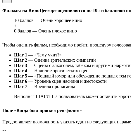
Фильмы на КиноЦензоре оцениваются по 10-ти балльной ш
10 баллов — Очень хорошее кино
↑
0 баллов — Очень плохое кино
Чтобы оценить фильм, необходимо пройти процедуру голосован
Шаг 1
— «Чему учит?»
Шаг 2
— Оценка зрительских симпатий
Шаг 3
— Сцены с алкоголем, табаком и другими наркот
Шаг 4
— Наличие эротических сцен
Шаг 5
— «Пошлый юмор или обсуждение пошлых тем ге
Шаг 6
— Уровень сцен насилия и жестокости
Шаг 7
— Вредная пропаганда
Выполняя ШАГИ 1-7 пользователь может оставить коротк
Поле «Когда был просмотрен фильм»
Предоставляет возможность указать один из следующих параметр