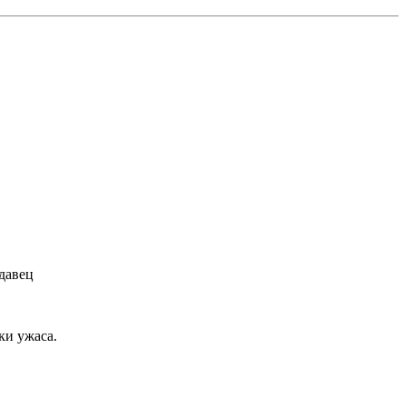
давец
ки ужаса.