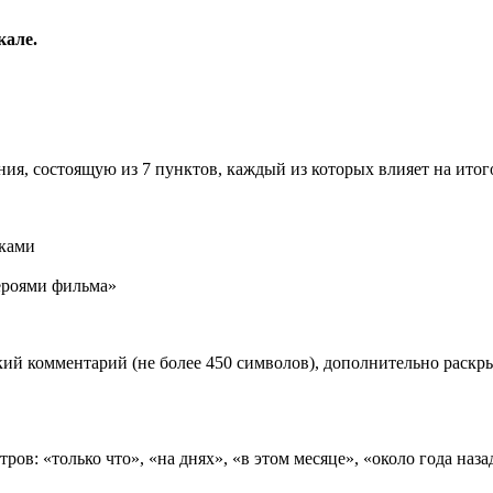
кале.
ия, состоящую из 7 пунктов, каждый из которых влияет на ито
иками
роями фильма»
ий комментарий (не более 450 символов), дополнительно раск
ов: «только что», «на днях», «в этом месяце», «около года наза