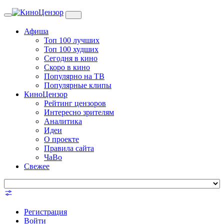
Toggle
navigation
Афиша
Топ 100 лучших
Топ 100 худших
Сегодня в кино
Скоро в кино
Популярно на ТВ
Популярные клипы
КиноЦензор
Рейтинг цензоров
Интересно зрителям
Аналитика
Идеи
О проекте
Правила сайта
ЧаВо
Свежее
Регистрация
Войти