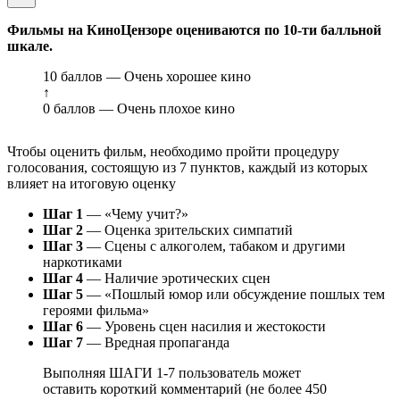
Фильмы на КиноЦензоре оцениваются по 10-ти балльной
шкале.
10 баллов — Очень хорошее кино
↑
0 баллов — Очень плохое кино
Чтобы оценить фильм, необходимо пройти процедуру
голосования, состоящую из 7 пунктов, каждый из которых
влияет на итоговую оценку
Шаг 1
— «Чему учит?»
Шаг 2
— Оценка зрительских симпатий
Шаг 3
— Сцены с алкоголем, табаком и другими
наркотиками
Шаг 4
— Наличие эротических сцен
Шаг 5
— «Пошлый юмор или обсуждение пошлых тем
героями фильма»
Шаг 6
— Уровень сцен насилия и жестокости
Шаг 7
— Вредная пропаганда
Выполняя ШАГИ 1-7 пользователь может
оставить короткий комментарий (не более 450