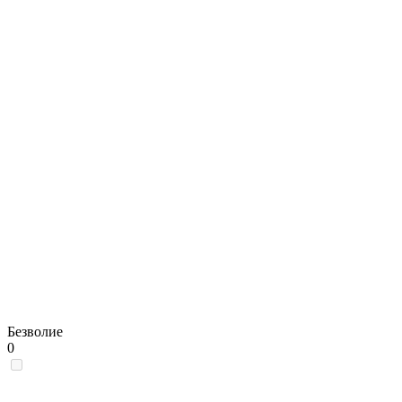
Безволие
0