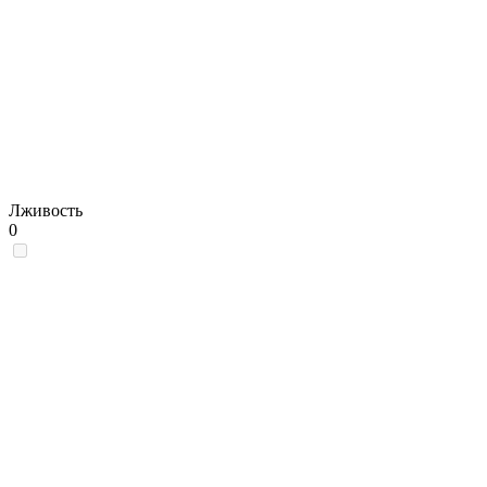
Лживость
0