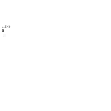
Лень
0