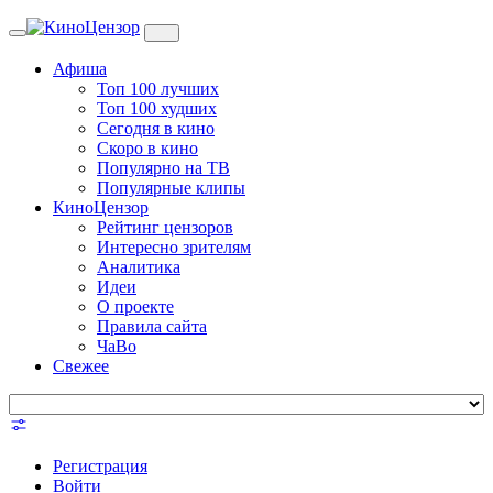
Toggle
navigation
Афиша
Топ 100 лучших
Топ 100 худших
Сегодня в кино
Скоро в кино
Популярно на ТВ
Популярные клипы
КиноЦензор
Рейтинг цензоров
Интересно зрителям
Аналитика
Идеи
О проекте
Правила сайта
ЧаВо
Свежее
Регистрация
Войти