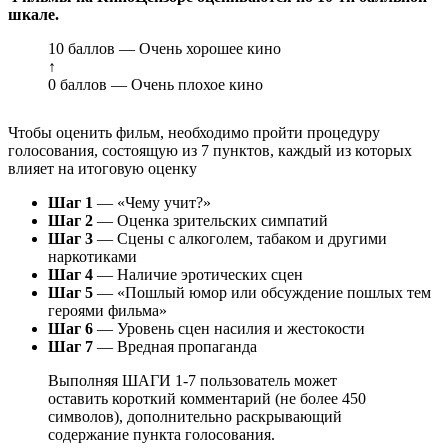
шкале.
10 баллов — Очень хорошее кино
↑
0 баллов — Очень плохое кино
Чтобы оценить фильм, необходимо пройти процедуру
голосования, состоящую из 7 пунктов, каждый из которых
влияет на итоговую оценку
Шаг 1
— «Чему учит?»
Шаг 2
— Оценка зрительских симпатий
Шаг 3
— Сцены с алкоголем, табаком и другими
наркотиками
Шаг 4
— Наличие эротических сцен
Шаг 5
— «Пошлый юмор или обсуждение пошлых тем
героями фильма»
Шаг 6
— Уровень сцен насилия и жестокости
Шаг 7
— Вредная пропаганда
Выполняя ШАГИ 1-7 пользователь может
оставить короткий комментарий (не более 450
символов), дополнительно раскрывающий
содержание пункта голосования.