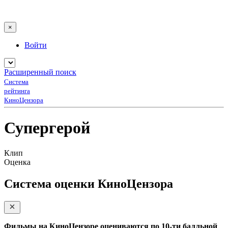
×
Войти
Расширенный поиск
Система
рейтинга
КиноЦензора
Супергерой
Клип
Оценка
Система оценки КиноЦензора
Фильмы на КиноЦензоре оцениваются по 10-ти балльной