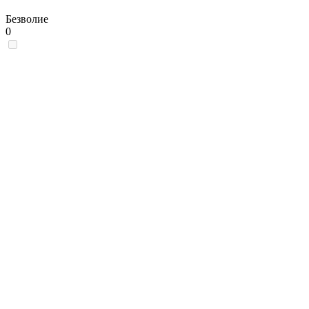
Безволие
0