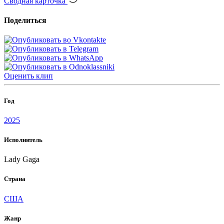
Сводная карточка
Поделиться
Оценить
клип
Год
2025
Исполнитель
Lady Gaga
Страна
США
Жанр