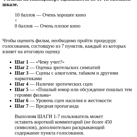
шкале.
10 баллов — Очень хорошее кино
↑
0 баллов — Очень плохое кино
Чтобы оценить фильм, необходимо пройти процедуру
голосования, состоящую из 7 пунктов, каждый из которых
влияет на итоговую оценку
Шаг 1
— «Чему учит?»
Шаг 2
— Оценка зрительских симпатий
Шаг 3
— Сцены с алкоголем, табаком и другими
наркотиками
Шаг 4
— Наличие эротических сцен
Шаг 5
— «Пошлый юмор или обсуждение пошлых тем
героями фильма»
Шаг 6
— Уровень сцен насилия и жестокости
Шаг 7
— Вредная пропаганда
Выполняя ШАГИ 1-7 пользователь может
оставить короткий комментарий (не более 450
символов), дополнительно раскрывающий
содержание пункта голосования.