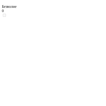
Безволие
0