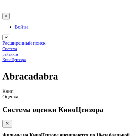
×
Войти
Расширенный поиск
Система
рейтинга
КиноЦензора
Abracadabra
Клип
Оценка
Система оценки КиноЦензора
Фильмы на КиноЦензоре оцениваются по 10-ти балльной