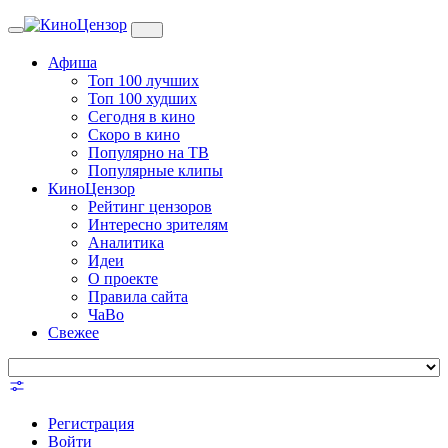
Toggle
navigation
Афиша
Топ 100 лучших
Топ 100 худших
Сегодня в кино
Скоро в кино
Популярно на ТВ
Популярные клипы
КиноЦензор
Рейтинг цензоров
Интересно зрителям
Аналитика
Идеи
О проекте
Правила сайта
ЧаВо
Свежее
Регистрация
Войти