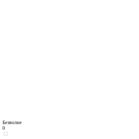
Безволие
0