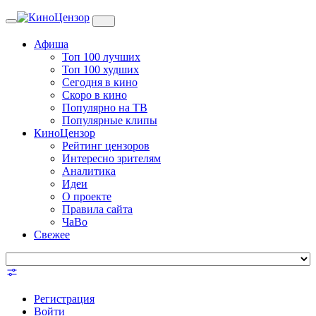
Toggle
navigation
Афиша
Топ 100 лучших
Топ 100 худших
Сегодня в кино
Скоро в кино
Популярно на ТВ
Популярные клипы
КиноЦензор
Рейтинг цензоров
Интересно зрителям
Аналитика
Идеи
О проекте
Правила сайта
ЧаВо
Свежее
Регистрация
Войти