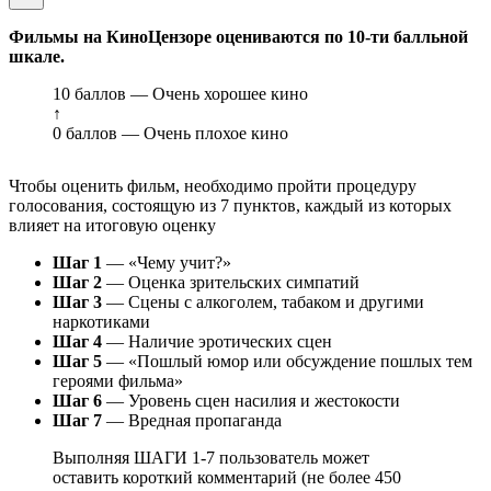
Фильмы на КиноЦензоре оцениваются по 10-ти балльной
шкале.
10 баллов — Очень хорошее кино
↑
0 баллов — Очень плохое кино
Чтобы оценить фильм, необходимо пройти процедуру
голосования, состоящую из 7 пунктов, каждый из которых
влияет на итоговую оценку
Шаг 1
— «Чему учит?»
Шаг 2
— Оценка зрительских симпатий
Шаг 3
— Сцены с алкоголем, табаком и другими
наркотиками
Шаг 4
— Наличие эротических сцен
Шаг 5
— «Пошлый юмор или обсуждение пошлых тем
героями фильма»
Шаг 6
— Уровень сцен насилия и жестокости
Шаг 7
— Вредная пропаганда
Выполняя ШАГИ 1-7 пользователь может
оставить короткий комментарий (не более 450