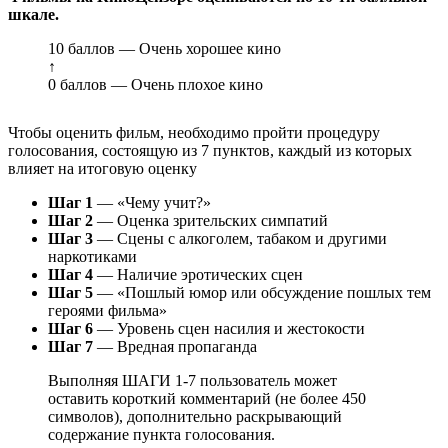
шкале.
10 баллов — Очень хорошее кино
↑
0 баллов — Очень плохое кино
Чтобы оценить фильм, необходимо пройти процедуру
голосования, состоящую из 7 пунктов, каждый из которых
влияет на итоговую оценку
Шаг 1
— «Чему учит?»
Шаг 2
— Оценка зрительских симпатий
Шаг 3
— Сцены с алкоголем, табаком и другими
наркотиками
Шаг 4
— Наличие эротических сцен
Шаг 5
— «Пошлый юмор или обсуждение пошлых тем
героями фильма»
Шаг 6
— Уровень сцен насилия и жестокости
Шаг 7
— Вредная пропаганда
Выполняя ШАГИ 1-7 пользователь может
оставить короткий комментарий (не более 450
символов), дополнительно раскрывающий
содержание пункта голосования.