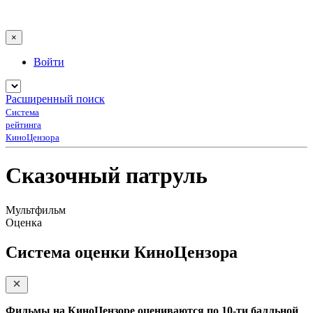
×
Войти
Расширенный поиск
Система
рейтинга
КиноЦензора
Сказочный патруль
Мультфильм
Оценка
Система оценки КиноЦензора
Фильмы на КиноЦензоре оцениваются по 10-ти балльной