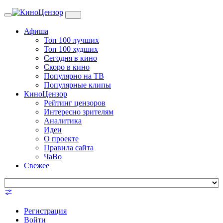
Toggle
navigation
Афиша
Топ 100 лучших
Топ 100 худших
Сегодня в кино
Скоро в кино
Популярно на ТВ
Популярные клипы
КиноЦензор
Рейтинг цензоров
Интересно зрителям
Аналитика
Идеи
О проекте
Правила сайта
ЧаВо
Свежее
Регистрация
Войти