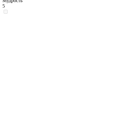
Мудрость
5