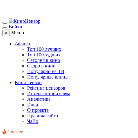
Войти
Меню
×
Афиша
Топ 100 лучших
Топ 100 худших
Сегодня в кино
Скоро в кино
Популярно на ТВ
Популярные клипы
КиноЦензор
Рейтинг цензоров
Интересно зрителям
Аналитика
Идеи
О проекте
Правила сайта
ЧаВо
Свежее