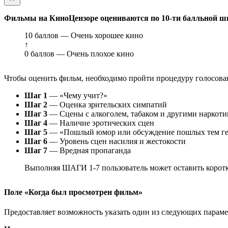
Фильмы на КиноЦензоре оцениваются по 10-ти балльной ш
10 баллов — Очень хорошее кино
↑
0 баллов — Очень плохое кино
Чтобы оценить фильм, необходимо пройти процедуру голосован
Шаг 1
— «Чему учит?»
Шаг 2
— Оценка зрительских симпатий
Шаг 3
— Сцены с алкоголем, табаком и другими наркот
Шаг 4
— Наличие эротических сцен
Шаг 5
— «Пошлый юмор или обсуждение пошлых тем ге
Шаг 6
— Уровень сцен насилия и жестокости
Шаг 7
— Вредная пропаганда
Выполняя ШАГИ 1-7 пользователь может оставить коротк
Поле «Когда был просмотрен фильм»
Предоставляет возможность указать один из следующих параметр