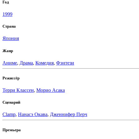
Год
1999
Страна
Япония
Жанр
Аниме
,
Драма
,
Комедия
,
Фэнтези
Режиссёр
Терри Классен
,
Морио Асака
Сценарий
Clamp
,
Нанасэ Окава
,
Дженнифер Перч
Премьера