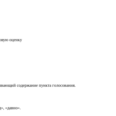
говую оценку
рывающий содержание пункта голосования.
д», «давно».