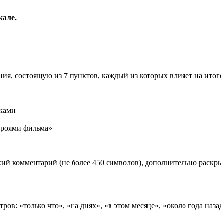
кале.
ия, состоящую из 7 пунктов, каждый из которых влияет на ито
иками
роями фильма»
ий комментарий (не более 450 символов), дополнительно раск
ов: «только что», «на днях», «в этом месяце», «около года наза