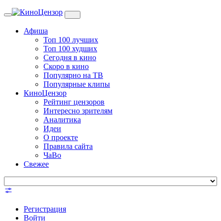
Toggle
navigation
Афиша
Топ 100 лучших
Топ 100 худших
Сегодня в кино
Скоро в кино
Популярно на ТВ
Популярные клипы
КиноЦензор
Рейтинг цензоров
Интересно зрителям
Аналитика
Идеи
О проекте
Правила сайта
ЧаВо
Свежее
Регистрация
Войти