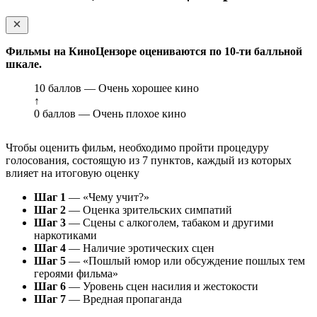
Фильмы на КиноЦензоре оцениваются по 10-ти балльной
шкале.
10 баллов — Очень хорошее кино
↑
0 баллов — Очень плохое кино
Чтобы оценить фильм, необходимо пройти процедуру
голосования, состоящую из 7 пунктов, каждый из которых
влияет на итоговую оценку
Шаг 1
— «Чему учит?»
Шаг 2
— Оценка зрительских симпатий
Шаг 3
— Сцены с алкоголем, табаком и другими
наркотиками
Шаг 4
— Наличие эротических сцен
Шаг 5
— «Пошлый юмор или обсуждение пошлых тем
героями фильма»
Шаг 6
— Уровень сцен насилия и жестокости
Шаг 7
— Вредная пропаганда