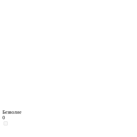
Безволие
0