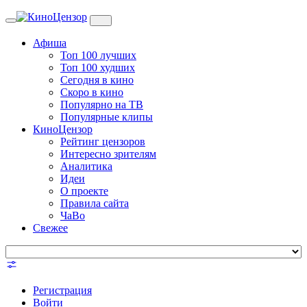
Toggle
navigation
Афиша
Топ 100 лучших
Топ 100 худших
Сегодня в кино
Скоро в кино
Популярно на ТВ
Популярные клипы
КиноЦензор
Рейтинг цензоров
Интересно зрителям
Аналитика
Идеи
О проекте
Правила сайта
ЧаВо
Свежее
Регистрация
Войти