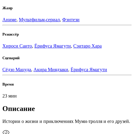
Жанр
Аниме
,
Мультфильм-сериал
,
Фэнтези
Режиссёр
Хироси Саито
,
Ёрифуса Ямагути
,
Сэитаро Хара
Сценарий
Сёдзо Мацуда
,
Акира Миядзаки
,
Ёрифуса Ямагути
Время
23 мин
Описание
Истории о жизни и приключениях Муми-тролля и его друзей.