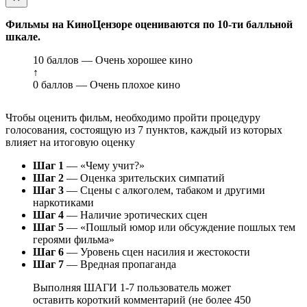
Фильмы на КиноЦензоре оцениваются по 10-ти балльной
шкале.
10 баллов — Очень хорошее кино
↑
0 баллов — Очень плохое кино
Чтобы оценить фильм, необходимо пройти процедуру
голосования, состоящую из 7 пунктов, каждый из которых
влияет на итоговую оценку
Шаг 1
— «Чему учит?»
Шаг 2
— Оценка зрительских симпатий
Шаг 3
— Сцены с алкоголем, табаком и другими
наркотиками
Шаг 4
— Наличие эротических сцен
Шаг 5
— «Пошлый юмор или обсуждение пошлых тем
героями фильма»
Шаг 6
— Уровень сцен насилия и жестокости
Шаг 7
— Вредная пропаганда
Выполняя ШАГИ 1-7 пользователь может
оставить короткий комментарий (не более 450