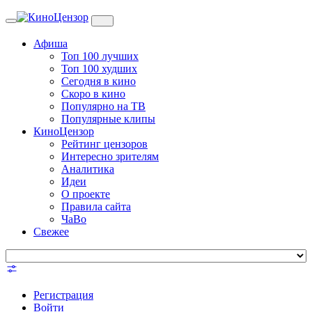
Toggle
navigation
Афиша
Топ 100 лучших
Топ 100 худших
Сегодня в кино
Скоро в кино
Популярно на ТВ
Популярные клипы
КиноЦензор
Рейтинг цензоров
Интересно зрителям
Аналитика
Идеи
О проекте
Правила сайта
ЧаВо
Свежее
Регистрация
Войти