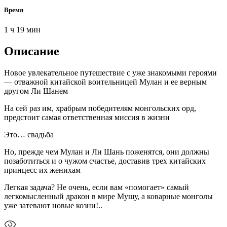
Время
1 ч 19 мин
Описание
Новое увлекательное путешествие с уже знакомыми героями
— отважной китайской воительницей Мулан и ее верным
другом Ли Шанем
На сей раз им, храбрым победителям монгольских орд,
предстоит самая ответственная миссия в жизни
Это… свадьба
Но, прежде чем Мулан и Ли Шань поженятся, они должны
позаботиться и о чужом счастье, доставив трех китайских
принцесс их женихам
Легкая задача? Не очень, если вам «помогает» самый
легкомысленный дракон в мире Мушу, а коварные монголы
уже затевают новые козни!..