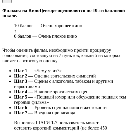
Фильмы на КиноЦензоре оцениваются по 10-ти балльной
шкале.
10 баллов — Очень хорошее кино
↑
0 баллов — Очень плохое кино
Чтобы оценить фильм, необходимо пройти процедуру
голосования, состоящую из 7 пунктов, каждый из которых
влияет на итоговую оценку
Шаг 1
— «Чему учит?»
Шаг 2
— Оценка зрительских симпатий
Шаг 3
— Сцены с алкоголем, табаком и другими
наркотиками
Шаг 4
— Наличие эротических сцен
Шаг 5
— «Пошлый юмор или обсуждение пошлых тем
героями фильма»
Шаг 6
— Уровень сцен насилия и жестокости
Шаг 7
— Вредная пропаганда
Выполняя ШАГИ 1-7 пользователь может
оставить короткий комментарий (не более 450