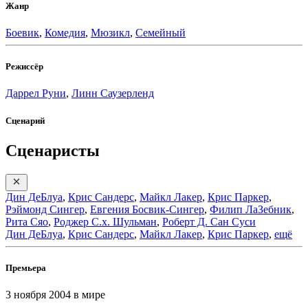
Жанр
Боевик
,
Комедия
,
Мюзикл
,
Семейный
Режиссёр
Даррел Руни
,
Линн Саузерленд
Сценарий
Сценаристы
Дин ДеБлуа
,
Крис Сандерс
,
Майкл Лакер
,
Крис Паркер
,
Рэймонд Сингер
,
Евгения Босвик-Сингер
,
Филип ЛаЗебник
,
Рита Сяо
,
Роджер С.х. Шульман
,
Роберт Д. Сан Суси
Дин ДеБлуа
,
Крис Сандерс
,
Майкл Лакер
,
Крис Паркер
,
ещё
Премьера
3 ноября 2004
в мире