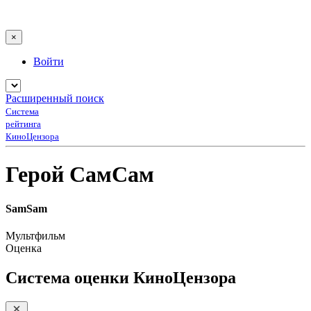
×
Войти
Расширенный поиск
Система
рейтинга
КиноЦензора
Герой СамСам
SamSam
Мультфильм
Оценка
Система оценки КиноЦензора