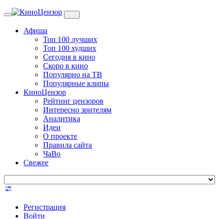
Toggle
navigation
Афиша
Топ 100 лучших
Топ 100 худших
Сегодня в кино
Скоро в кино
Популярно на ТВ
Популярные клипы
КиноЦензор
Рейтинг цензоров
Интересно зрителям
Аналитика
Идеи
О проекте
Правила сайта
ЧаВо
Свежее
Регистрация
Войти