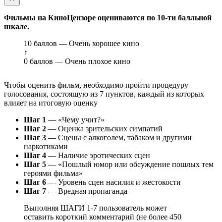
Фильмы на КиноЦензоре оцениваются по 10-ти балльной
шкале.
10 баллов — Очень хорошее кино
↑
0 баллов — Очень плохое кино
Чтобы оценить фильм, необходимо пройти процедуру
голосования, состоящую из 7 пунктов, каждый из которых
влияет на итоговую оценку
Шаг 1
— «Чему учит?»
Шаг 2
— Оценка зрительских симпатий
Шаг 3
— Сцены с алкоголем, табаком и другими
наркотиками
Шаг 4
— Наличие эротических сцен
Шаг 5
— «Пошлый юмор или обсуждение пошлых тем
героями фильма»
Шаг 6
— Уровень сцен насилия и жестокости
Шаг 7
— Вредная пропаганда
Выполняя ШАГИ 1-7 пользователь может
оставить короткий комментарий (не более 450