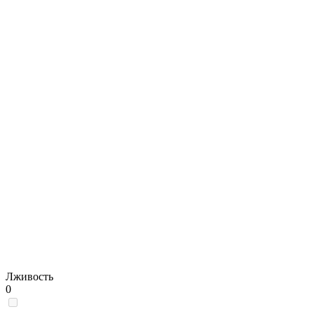
Лживость
0