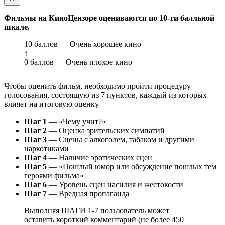
Фильмы на КиноЦензоре оцениваются по 10-ти балльной
шкале.
10 баллов — Очень хорошее кино
↑
0 баллов — Очень плохое кино
Чтобы оценить фильм, необходимо пройти процедуру
голосования, состоящую из 7 пунктов, каждый из которых
влияет на итоговую оценку
Шаг 1
— «Чему учит?»
Шаг 2
— Оценка зрительских симпатий
Шаг 3
— Сцены с алкоголем, табаком и другими
наркотиками
Шаг 4
— Наличие эротических сцен
Шаг 5
— «Пошлый юмор или обсуждение пошлых тем
героями фильма»
Шаг 6
— Уровень сцен насилия и жестокости
Шаг 7
— Вредная пропаганда
Выполняя ШАГИ 1-7 пользователь может
оставить короткий комментарий (не более 450