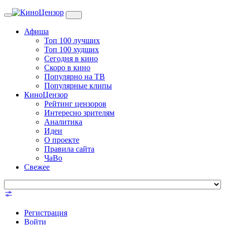
Toggle
navigation
Афиша
Топ 100 лучших
Топ 100 худших
Сегодня в кино
Скоро в кино
Популярно на ТВ
Популярные клипы
КиноЦензор
Рейтинг цензоров
Интересно зрителям
Аналитика
Идеи
О проекте
Правила сайта
ЧаВо
Свежее
Регистрация
Войти