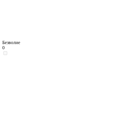
Безволие
0