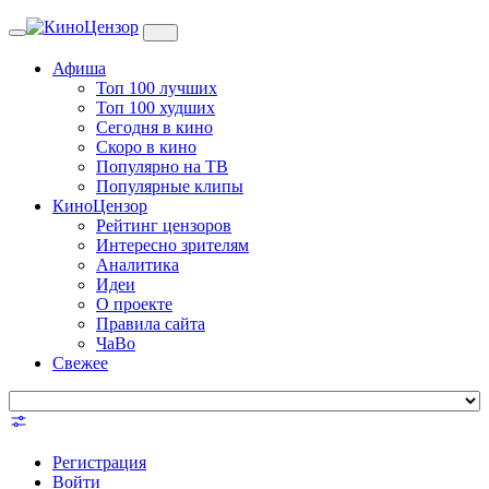
Toggle
navigation
Афиша
Топ 100 лучших
Топ 100 худших
Сегодня в кино
Скоро в кино
Популярно на ТВ
Популярные клипы
КиноЦензор
Рейтинг цензоров
Интересно зрителям
Аналитика
Идеи
О проекте
Правила сайта
ЧаВо
Свежее
Регистрация
Войти