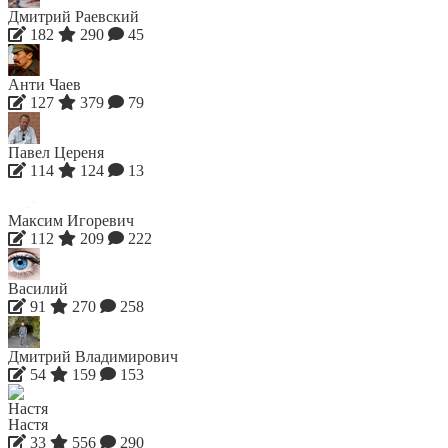
Дмитрий Раевский
182
290
45
Анти Чаев
127
379
79
Павел Цереня
114
124
13
Максим Игоревич
112
209
222
Василий
91
270
258
Дмитрий Владимирович
54
159
153
Настя
33
556
290