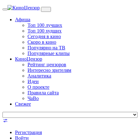
Toggle
navigation
Афиша
Топ 100 лучших
Топ 100 худших
Сегодня в кино
Скоро в кино
Популярно на ТВ
Популярные клипы
КиноЦензор
Рейтинг цензоров
Интересно зрителям
Аналитика
Идеи
О проекте
Правила сайта
ЧаВо
Свежее
Регистрация
Войти