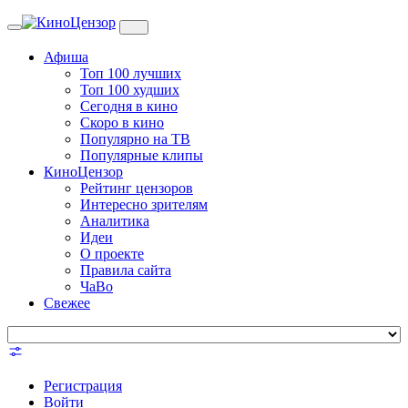
Toggle
navigation
Афиша
Топ 100 лучших
Топ 100 худших
Сегодня в кино
Скоро в кино
Популярно на ТВ
Популярные клипы
КиноЦензор
Рейтинг цензоров
Интересно зрителям
Аналитика
Идеи
О проекте
Правила сайта
ЧаВо
Свежее
Регистрация
Войти