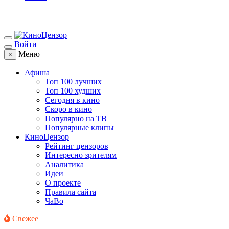
Войти
Меню
×
Афиша
Топ 100 лучших
Топ 100 худших
Сегодня в кино
Скоро в кино
Популярно на ТВ
Популярные клипы
КиноЦензор
Рейтинг цензоров
Интересно зрителям
Аналитика
Идеи
О проекте
Правила сайта
ЧаВо
Свежее