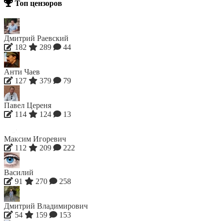
Топ цензоров
Дмитрий Раевский
182
289
44
Анти Чаев
127
379
79
Павел Цереня
114
124
13
Максим Игоревич
112
209
222
Василий
91
270
258
Дмитрий Владимирович
54
159
153