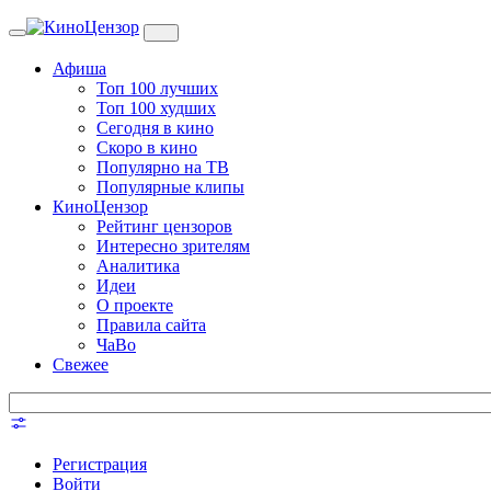
Toggle
navigation
Афиша
Топ 100 лучших
Топ 100 худших
Сегодня в кино
Скоро в кино
Популярно на ТВ
Популярные клипы
КиноЦензор
Рейтинг цензоров
Интересно зрителям
Аналитика
Идеи
О проекте
Правила сайта
ЧаВо
Свежее
Регистрация
Войти