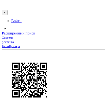
×
Войти
Расширенный поиск
Система
рейтинга
КиноЦензора