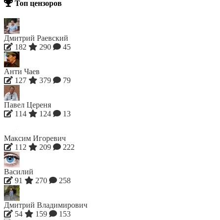
Топ цензоров
Дмитрий Раевский
182
290
45
Анти Чаев
127
379
79
Павел Цереня
114
124
13
Максим Игоревич
112
209
222
Василий
91
270
258
Дмитрий Владимирович
54
159
153