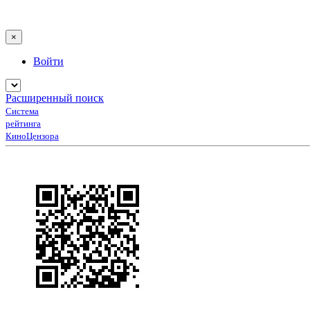
×
Войти
Расширенный поиск
Система
рейтинга
КиноЦензора