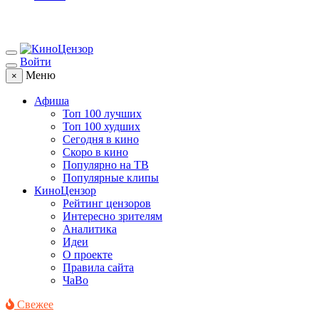
Войти
Меню
×
Афиша
Топ 100 лучших
Топ 100 худших
Сегодня в кино
Скоро в кино
Популярно на ТВ
Популярные клипы
КиноЦензор
Рейтинг цензоров
Интересно зрителям
Аналитика
Идеи
О проекте
Правила сайта
ЧаВо
Свежее