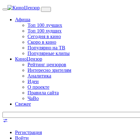
Toggle
navigation
Афиша
Топ 100 лучших
Топ 100 худших
Сегодня в кино
Скоро в кино
Популярно на ТВ
Популярные клипы
КиноЦензор
Рейтинг цензоров
Интересно зрителям
Аналитика
Идеи
О проекте
Правила сайта
ЧаВо
Свежее
Регистрация
Войти