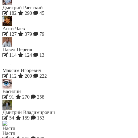
Дмитрий Раевский
182
290
45
Анти Чаев
127
379
79
Павел Цереня
114
124
13
Максим Игоревич
112
209
222
Василий
91
270
258
Дмитрий Владимирович
54
159
153
Настя