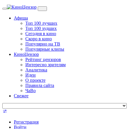
Toggle
navigation
Афиша
Топ 100 лучших
Топ 100 худших
Сегодня в кино
Скоро в кино
Популярно на ТВ
Популярные клипы
КиноЦензор
Рейтинг цензоров
Интересно зрителям
Аналитика
Идеи
О проекте
Правила сайта
ЧаВо
Свежее
Регистрация
Войти