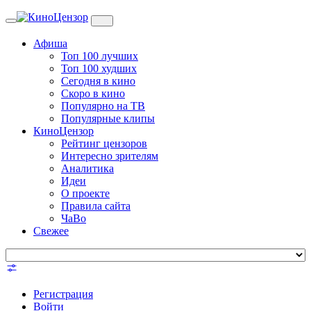
Toggle
navigation
Афиша
Топ 100 лучших
Топ 100 худших
Сегодня в кино
Скоро в кино
Популярно на ТВ
Популярные клипы
КиноЦензор
Рейтинг цензоров
Интересно зрителям
Аналитика
Идеи
О проекте
Правила сайта
ЧаВо
Свежее
Регистрация
Войти