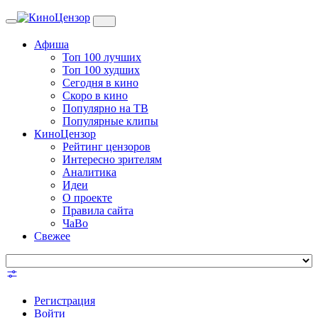
Toggle
navigation
Афиша
Топ 100 лучших
Топ 100 худших
Сегодня в кино
Скоро в кино
Популярно на ТВ
Популярные клипы
КиноЦензор
Рейтинг цензоров
Интересно зрителям
Аналитика
Идеи
О проекте
Правила сайта
ЧаВо
Свежее
Регистрация
Войти