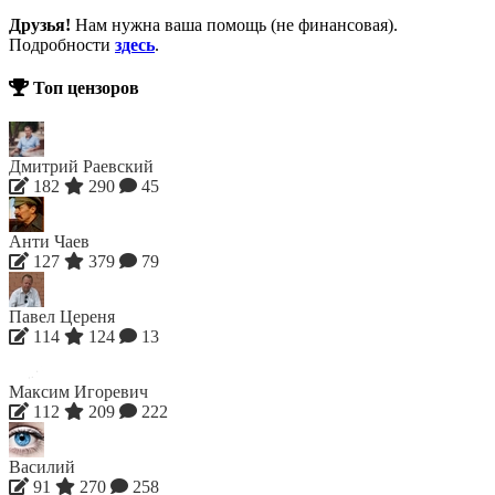
Друзья!
Нам нужна ваша помощь (не финансовая).
Подробности
здесь
.
Топ цензоров
Дмитрий Раевский
182
290
45
Анти Чаев
127
379
79
Павел Цереня
114
124
13
Максим Игоревич
112
209
222
Василий
91
270
258