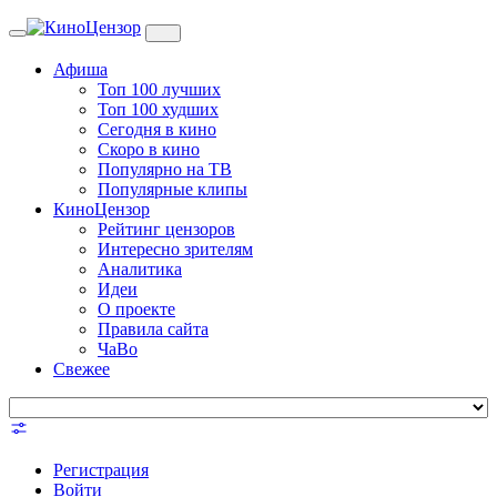
Toggle
navigation
Афиша
Топ 100 лучших
Топ 100 худших
Сегодня в кино
Скоро в кино
Популярно на ТВ
Популярные клипы
КиноЦензор
Рейтинг цензоров
Интересно зрителям
Аналитика
Идеи
О проекте
Правила сайта
ЧаВо
Свежее
Регистрация
Войти